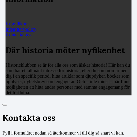
Köpvillkor
Integritetspolicy
Kontakta oss
Där historia möter nyfikenhet
Historieklubben.se är för alla oss som älskar historia! Här kan du
som har ett allmänt intresse för historia, eller du som nördar ner
dig i en specifik period, hitta artiklar som djupdyker, böcker som
upplyser, nyhetsbrev som engagerar. Och – inte minst – här finns
möjligheten att hitta andra personer med samma engagemang för
det förflutna.
Kontakta oss
Fyll i formuläret nedan så återkommer vi till dig så snart vi kan.