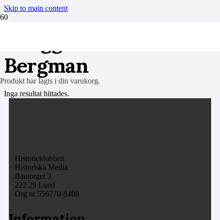
Skip to main content
Inlägg av Lisa
Bergman
Produkt
har lagts i din varukorg.
Inga resultat hittades.
Historieklubben
Historiska Media
Bantorget 3
222 29 Lund
Org nr 556770-8408
Information