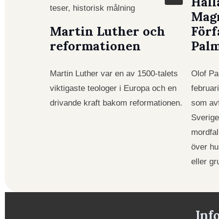
Hall
Mag
Martin Luther och
Förf
reformationen
Pal
Martin Luther var en av 1500-talets
Olof P
viktigaste teologer i Europa och en
februar
drivande kraft bakom reformationen.
som avf
Sverig
mordfal
över hu
eller g
Inf