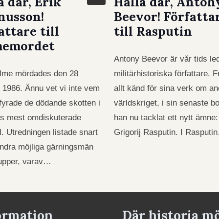
å där, Erik
Hallå där, Anton
nusson!
Beevor! Författa
attare till
till Rasputin
memordet
Antony Beevor är vår tids l
alme mördades den 28
militärhistoriska författare. 
i 1986. Ännu vet vi inte vem
allt känd för sina verk om an
yrade de dödande skotten i
världskriget, i sin senaste b
es mest omdiskuterade
han nu tacklat ett nytt ämne:
l. Utredningen listade snart
Grigorij Rasputin. I Rasputi
ndra möjliga gärningsmän
rupper, varav…
ormation
Där historia m