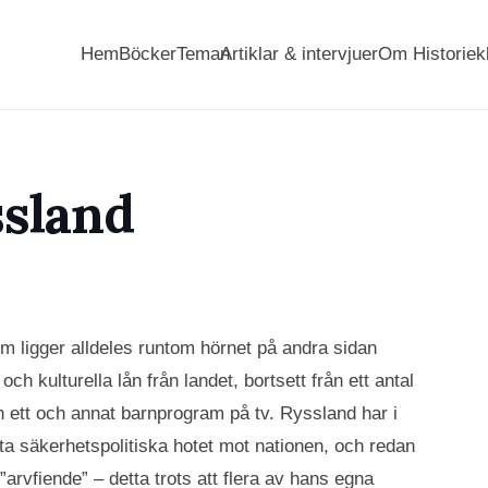
Hem
Böcker
Teman
Artiklar & intervjuer
Om Historiek
sland
m ligger alldeles runtom hörnet på andra sidan
och kulturella lån från landet, bortsett från ett antal
h ett och annat barnprogram på tv. Ryssland har i
ta säkerhetspolitiska hotet mot nationen, och redan
rvfiende” – detta trots att flera av hans egna