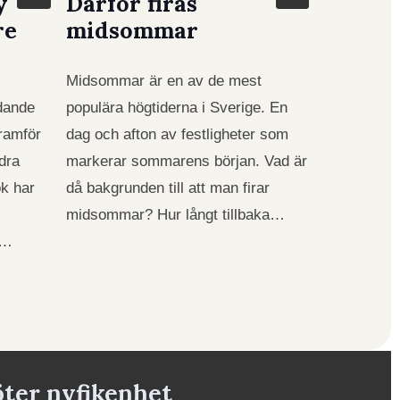
y
Därför firas
re
midsommar
Midsommar är en av de mest
edande
populära högtiderna i Sverige. En
Framför
dag och afton av festligheter som
dra
markerar sommarens början. Vad är
ok har
då bakgrunden till att man firar
midsommar? Hur långt tillbaka…
n…
öter nyfikenhet