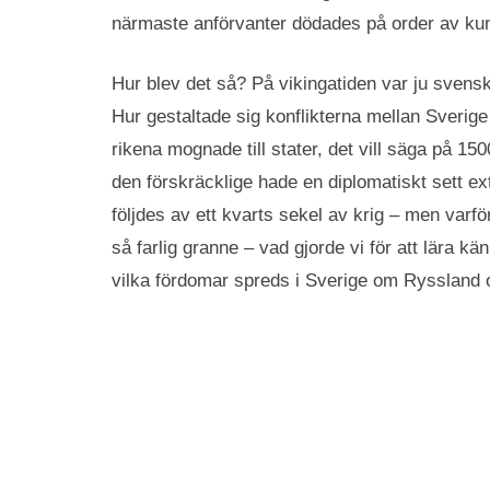
närmaste anförvanter dödades på order av k
Hur blev det så? På vikingatiden var ju svens
Hur gestaltade sig konflikterna mellan Sverig
rikena mognade till stater, det vill säga på 150
den förskräcklige hade en diplomatiskt sett ex
följdes av ett kvarts sekel av krig – men var
så farlig granne – vad gjorde vi för att lära kä
vilka fördomar spreds i Sverige om Ryssland