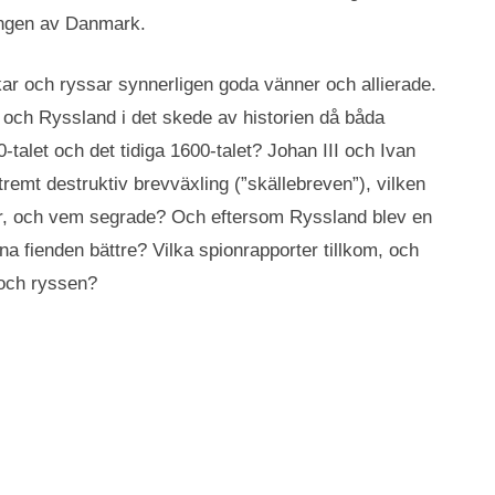
ungen av Danmark.
kar och ryssar synnerligen goda vänner och allierade.
e och Ryssland i det skede av historien då båda
0-talet och det tidiga 1600-talet? Johan III och Ivan
tremt destruktiv brevväxling (”skällebreven”), vilken
för, och vem segrade? Och eftersom Ryssland blev en
nna fienden bättre? Vilka spionrapporter tillkom, och
 och ryssen?