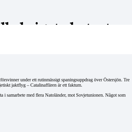
lla krigets hetaste
försvinner under ett rutinmässigt spaningsuppdrag över Östersjön. Tre
tiskt jaktflyg – Catalinaffären är ett faktum.
fta i samarbete med flera Natoländer, mot Sovjetunionen. Något som