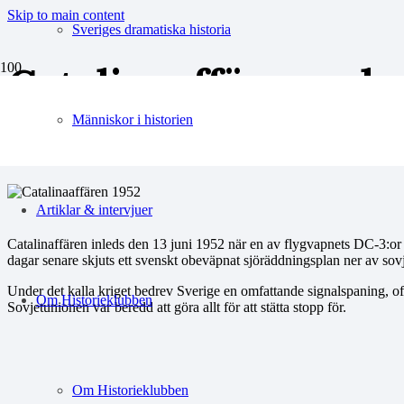
Skip to main content
Sveriges dramatiska historia
Catalinaaffären – ka
svenska ögonblick
Människor i historien
Artiklar & intervjuer
Catalinaffären inleds den 13 juni 1952 när en av flygvapnets DC-3:or 
dagar senare skjuts ett svenskt obeväpnat sjöräddningsplan ner av sovje
Under det kalla kriget bedrev Sverige en omfattande signalspaning, o
Om Historieklubben
Sovjetunionen var beredd att göra allt för att stätta stopp för.
Om Historieklubben