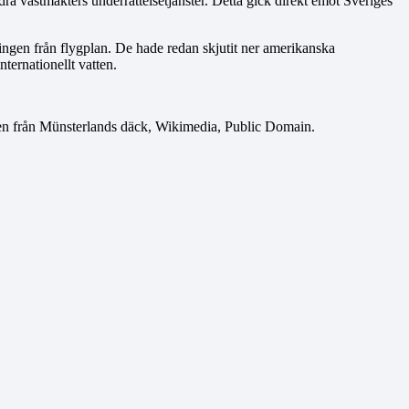
a västmakters underrättelsetjänster. Detta gick direkt emot Sveriges
aningen från flygplan. De hade redan skjutit ner amerikanska
ternationellt vatten.
gen från Münsterlands däck, Wikimedia, Public Domain.