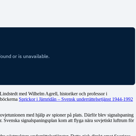
Lindstedt med Wilhelm Agrell, historiker och professor i
t böckerna
Sprickor i Järnridån – Svensk underrättelsetjänst 1944-1992
n Sovjetunionen med hjälp av spioner på plats. Därför blev signalspaning
ar. Svenska signalspaningsplan kom att flyga nära sovjetiskt luftrum för