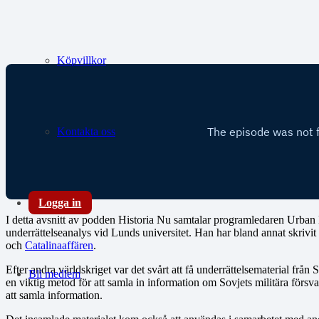
Köpvillkor
Kontakta oss
Logga in
I detta avsnitt av podden Historia Nu samtalar programledaren Urban 
underrättelseanalys vid Lunds universitet. Han har bland annat skrivi
och
Catalinaaffären
.
Efter andra världskriget var det svårt att få underrättelsematerial frå
Bli medlem
en viktig metod för att samla in information om Sovjets militära försv
att samla information.