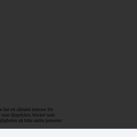
 har ett allmänt intresse för
klar som djupdyker, böcker som
ligheten att hitta andra personer