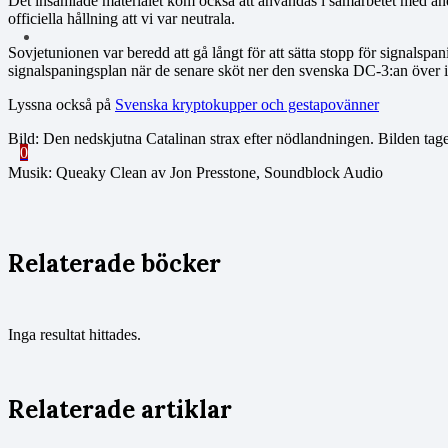
Det insamlade materialet kom också att användas i samarbetet med andr
officiella hållning att vi var neutrala.
Sovjetunionen var beredd att gå långt för att sätta stopp för signalsp
signalspaningsplan när de senare sköt ner den svenska DC-3:an över in
Lyssna också på
Svenska kryptokupper och gestapovänner
Bild: Den nedskjutna Catalinan strax efter nödlandningen. Bilden ta
0
Musik: Queaky Clean av Jon Presstone, Soundblock Audio
Relaterade böcker
Inga resultat hittades.
Relaterade artiklar