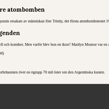
före atombomben
onsin orsakats av människan före Trinity, det första atombombstestet 1
egenden
ell och komiker. Men varför blev hon en ikon? Marilyn Monroe var en
Storbritannien över en ögrupp 70 mil öster om den Argentinska kusten.