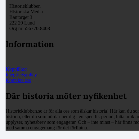
Historieklubben
Historiska Media
Bantorget 3
222 29 Lund
Org nr 556770-8408
Information
Köpvillkor
Integritetspolicy
Kontakta oss
Där historia möter nyfikenhet
Historieklubben.se är för alla oss som älskar historia! Här kan du som
historia, eller du som nördar ner dig i en specifik period, hitta arti
upplyser, nyhetsbrev som engagerar. Och – inte minst – här finns möj
med samma engagemang för det förflutna.