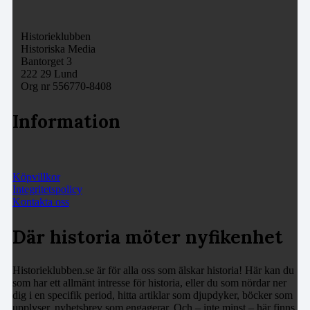
Historieklubben
Historiska Media
Bantorget 3
222 29 Lund
Org nr 556770-8408
Information
Köpvillkor
Integritetspolicy
Kontakta oss
Där historia möter nyfikenhet
Historieklubben.se är för alla oss som älskar historia! Här kan du
som har ett allmänt intresse för historia, eller du som nördar ner
dig i en specifik period, hitta artiklar som djupdyker, böcker som
upplyser, nyhetsbrev som engagerar. Och – inte minst – här finns