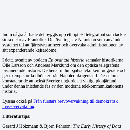
Inom några år hade det byggts upp ett optiskt telegrafnät som täckte
stora delar av Frankrike. Det övertogs av Napoleon som använde
systemet till att fjärrstyra arméer och övervaka administrationen av
sitt expanderande kejsardöme.
I detta avsnitt av podden
En oväntad historia
samtalar historikerna
Olle Larsson och Andreas Marklund om den optiska telegrafens
fascinerande historia. De benar ut hur själva tekniken fungerade och
ger exempel ur kodböcker från Napoleonkrigens tid. Dessutom
konstaterar de att också Sverige utgjorde ett viktigt pionjärland
under denna inledande fas av den moderna telekommunikationens
historia.
Lyssna också på
Från furstars brevövervakning till demokratisk
massövervakning
.
Litteraturtips:
Gerard J Holzmann & Björn Pehrson:
The Early History of Data