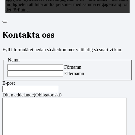
möjligheten att hitta andra personer med samma engagemang för
det förflutna.
Kontakta oss
Fyll i formuläret nedan så återkommer vi till dig så snart vi kan.
Namn
Förnamn
Efternamn
E-post
Ditt meddelande
(Obligatoriskt)