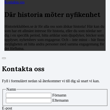
Kontakta oss
Där historia möter nyfikenhet
Historieklubben.se är för alla oss som älskar historia! Här kan du
som har ett allmänt intresse för historia, eller du som nördar ner
dig i en specifik period, hitta artiklar som djupdyker, böcker som
upplyser, nyhetsbrev som engagerar. Och – inte minst – här finns
möjligheten att hitta andra personer med samma engagemang för
det förflutna.
Kontakta oss
Fyll i formuläret nedan så återkommer vi till dig så snart vi kan.
Namn
Förnamn
Efternamn
E-post