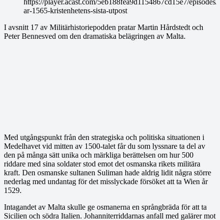
https://player.acast.com/5eb188fea9d1154867cd15e7/episodes/
ar-1565-kristenhetens-sista-utpost
I avsnitt 17 av Militärhistoriepodden pratar Martin Hårdstedt och
Peter Bennesved om den dramatiska belägringen av Malta.
Med utgångspunkt från den strategiska och politiska situationen i
Medelhavet vid mitten av 1500-talet får du som lyssnare ta del av
den på många sätt unika och märkliga berättelsen om hur 500
riddare med sina soldater stod emot det osmanska rikets militära
kraft. Den osmanske sultanen Suliman hade aldrig lidit några större
nederlag med undantag för det misslyckade försöket att ta Wien år
1529.
Intagandet av Malta skulle ge osmanerna en språngbräda för att ta
Sicilien och södra Italien. Johanniterriddarnas anfall med galärer mot