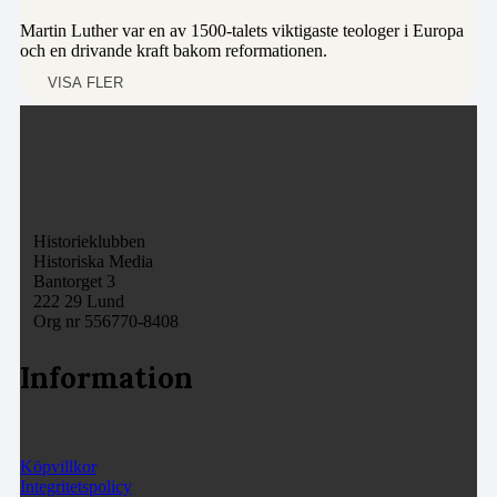
Martin Luther var en av 1500-talets viktigaste teologer i Europa
och en drivande kraft bakom reformationen.
VISA FLER
Historieklubben
Historiska Media
Bantorget 3
222 29 Lund
Org nr 556770-8408
Information
Köpvillkor
Integritetspolicy