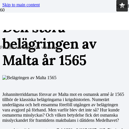
Skip to main content
Sparad
Den stora
belägringen av
Produkt
har lagts i din varukorg.
Malta år 1565
Johanniterriddarnas försvar av Malta mot en osmansk armé år 1565
tillhör de klassiska belägringarna i krigshistorien. Numerärt
underlägsna och helt ensamma föreföll utgången av belägringen
vara avgjord på förhand. Men varför blev det inte så? Hur kunde
osmanerna misslyckas? Och vilken betydelse fick det osmanska
misslyckandet för framtidens maktbalans i dåtidens Medelhavet?