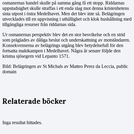
osmanernas handel skulle på samma gång få ett stopp. Riddarnas
uppstudsighet skulle straffas i ett enda slag mot denna kristenhetens
sista utpost i östra Medelhavet. Men det blev inte så. Belägringen
utvecklades till en uppvisning i uthållighet och klok hushållning med
tillgängliga resurser från riddarnas sida.
Ur osmanernas perspektiv blev det en stor besvikelse och en strid
som präglades av dåliga beslut och underskattning av motståndaren.
Konsekvenserna av belägrings utgång blev betydelsefull för den
fortsatta maktkampen i Medelhavet. Några år senare följde den
kristna sjösegern vid Lepanto 1571.
Bild: Belägringen av St Michals av Matteo Perez da Leccia, public
domain
Relaterade böcker
Inga resultat hittades.