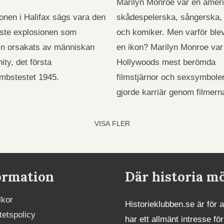
Marilyn Monroe var en amer
onen i Halifax sägs vara den
skådespelerska, sångerska,
aste explosionen som
och komiker. Men varför ble
in orsakats av människan
en ikon? Marilyn Monroe var
nity, det första
Hollywoods mest berömda
mbstestet 1945.
filmstjärnor och sexsymbole
gjorde karriär genom filmer
VISA FLER
ormation
Där historia m
lkor
Historieklubben.se är för 
itetspolicy
har ett allmänt intresse för