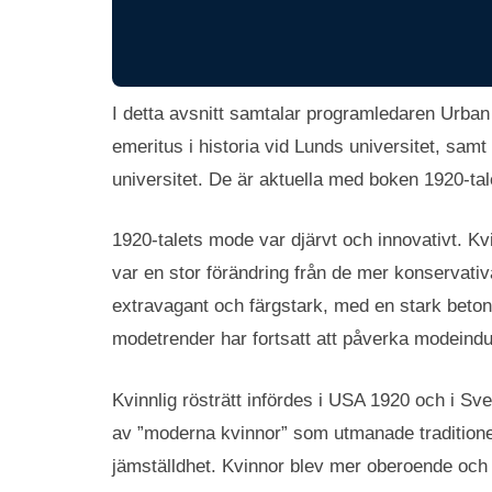
I detta avsnitt samtalar programledaren Urba
emeritus i historia vid Lunds universitet, sam
universitet. De är aktuella med boken 1920-tale
1920-talets mode var djärvt och innovativt. Kvin
var en stor förändring från de mer konservativa
extravagant och färgstark, med en stark betoni
modetrender har fortsatt att påverka modeindus
Kvinnlig rösträtt infördes i USA 1920 och i Sve
av ”moderna kvinnor” som utmanade traditione
jämställdhet. Kvinnor blev mer oberoende och