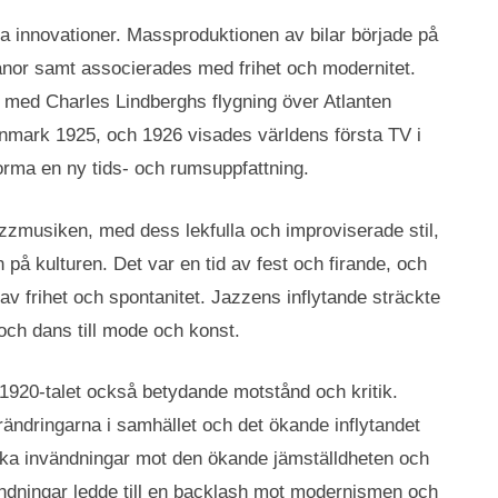
ka innovationer. Massproduktionen av bilar började på
anor samt associerades med frihet och modernitet.
 med Charles Lindberghs flygning över Atlanten
anmark 1925, och 1926 visades världens första TV i
forma en ny tids- och rumsuppfattning.
zzmusiken, med dess lekfulla och improviserade stil,
på kulturen. Det var en tid av fest och firande, och
v frihet och spontanitet. Jazzens inflytande sträckte
 och dans till mode och konst.
 1920-talet också betydande motstånd och kritik.
ändringarna i samhället och det ökande inflytandet
rka invändningar mot den ökande jämställdheten och
ndningar ledde till en backlash mot modernismen och