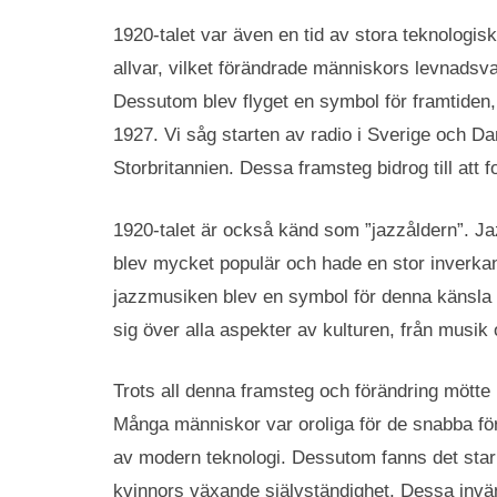
1920-talet var även en tid av stora teknologis
allvar, vilket förändrade människors levnadsv
Dessutom blev flyget en symbol för framtiden,
1927. Vi såg starten av radio i Sverige och D
Storbritannien. Dessa framsteg bidrog till att 
1920-talet är också känd som ”jazzåldern”. Ja
blev mycket populär och hade en stor inverkan 
jazzmusiken blev en symbol för denna känsla a
sig över alla aspekter av kulturen, från musik
Trots all denna framsteg och förändring mötte
Många människor var oroliga för de snabba för
av modern teknologi. Dessutom fanns det sta
kvinnors växande självständighet. Dessa invä