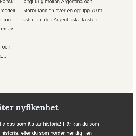
ikansk
långt krig mellan Argentina och
 modell
Storbritannien över en ögrupp 70 mil
v hon
öster om den Argentinska kusten.
 en av
r och
na…
öter nyfikenhet
alla oss som älskar historia! Här kan du som
 historia, eller du som nördar ner dig i en