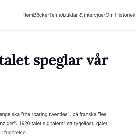
Hem
Böcker
Teman
Artiklar & intervjuer
Om Historiek
talet speglar vår
engelska ”the roaring twenties”, på franska ”les
iger”. 1920-talet signalerar ett tygellöst, galet,
 frigörelse.