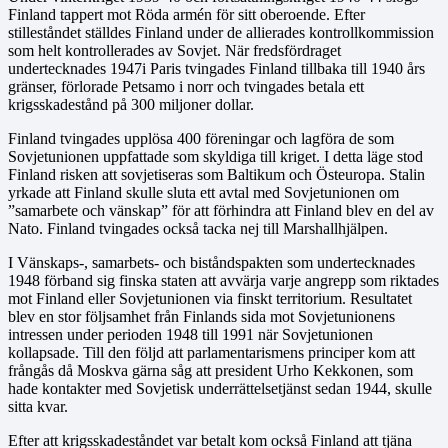
Finland tappert mot Röda armén för sitt oberoende. Efter
stilleståndet ställdes Finland under de allierades kontrollkommission
som helt kontrollerades av Sovjet. När fredsfördraget
undertecknades 1947i Paris tvingades Finland tillbaka till 1940 års
gränser, förlorade Petsamo i norr och tvingades betala ett
krigsskadestånd på 300 miljoner dollar.
Finland tvingades upplösa 400 föreningar och lagföra de som
Sovjetunionen uppfattade som skyldiga till kriget. I detta läge stod
Finland risken att sovjetiseras som Baltikum och Östeuropa. Stalin
yrkade att Finland skulle sluta ett avtal med Sovjetunionen om
”samarbete och vänskap” för att förhindra att Finland blev en del av
Nato. Finland tvingades också tacka nej till Marshallhjälpen.
I Vänskaps-, samarbets- och biståndspakten som undertecknades
1948 förband sig finska staten att avvärja varje angrepp som riktades
mot Finland eller Sovjetunionen via finskt territorium. Resultatet
blev en stor följsamhet från Finlands sida mot Sovjetunionens
intressen under perioden 1948 till 1991 när Sovjetunionen
kollapsade. Till den följd att parlamentarismens principer kom att
frångås då Moskva gärna såg att president Urho Kekkonen, som
hade kontakter med Sovjetisk underrättelsetjänst sedan 1944, skulle
sitta kvar.
Efter att krigsskadeståndet var betalt kom också Finland att tjäna