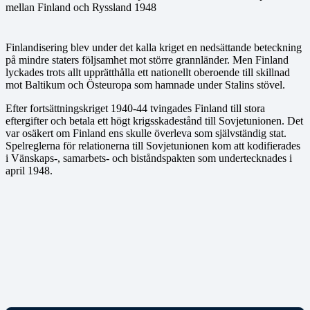
Finlandisering blev under det kalla kriget en nedsättande beteckning
på mindre staters följsamhet mot större grannländer. Men Finland
lyckades trots allt upprätthålla ett nationellt oberoende till skillnad
mot Baltikum och Östeuropa som hamnade under Stalins stövel.
Efter fortsättningskriget 1940-44 tvingades Finland till stora
eftergifter och betala ett högt krigsskadestånd till Sovjetunionen. Det
var osäkert om Finland ens skulle överleva som självständig stat.
Spelreglerna för relationerna till Sovjetunionen kom att kodifierades
i Vänskaps-, samarbets- och biståndspakten som undertecknades i
april 1948.