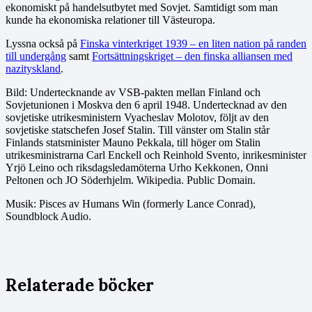
ekonomiskt på handelsutbytet med Sovjet. Samtidigt som man
kunde ha ekonomiska relationer till Västeuropa.
Lyssna också på
Finska vinterkriget 1939 – en liten nation på randen
till undergång
samt
Fortsättningskriget – den finska alliansen med
nazityskland
.
Bild: Undertecknande av VSB-pakten mellan Finland och
Sovjetunionen i Moskva den 6 april 1948. Undertecknad av den
sovjetiske utrikesministern Vyacheslav Molotov, följt av den
sovjetiske statschefen Josef Stalin. Till vänster om Stalin står
Finlands statsminister Mauno Pekkala, till höger om Stalin
utrikesministrarna Carl Enckell och Reinhold Svento, inrikesminister
Yrjö Leino och riksdagsledamöterna Urho Kekkonen, Onni
Peltonen och JO Söderhjelm. Wikipedia. Public Domain.
Musik: Pisces av Humans Win (formerly Lance Conrad),
Soundblock Audio.
Relaterade böcker