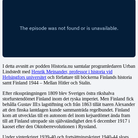
I detta avsnitt av podden Historia.nu samtalar programledaren Urban
Lindstedt med
Henrik Meinander, professor i historia vid
Helsingfors universitet
och författare till böckerna Finlands historia
samt Finland 1944 – Mellan Hitler och Stalin.
Efter rikssprängningen 1809 blev Sveriges östra rikshalva
storfurstendömet Finland inom det ryska imperiet. Men Finland fick
behålla Gustav III:s lagstiftning och från 1863 tillät tsaren Alexander
att den finska lantdagen kunde sammanträda regelbundet. Finland
kom att utvecklas till en autonom del inom kejsardömet ända fram
till att Finland utropade sin självständighet den 6 december 1917 i
kaoset efter den Oktoberrevolutionen i Ryssland.
Under vinterkriget 1939-40 och fortsättningskriget 1940-44 slogs