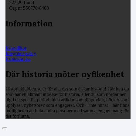
222 29 Lund
Org nr 556770-8408
Information
Köpvillkor
Integritetspolicy
Kontakta oss
Där historia möter nyfikenhet
Historieklubben.se är för alla oss som älskar historia! Här kan du
som har ett allmänt intresse för historia, eller du som nördar ner
dig i en specifik period, hitta artiklar som djupdyker, böcker som
upplyser, nyhetsbrev som engagerar. Och – inte minst – här finns
möjligheten att hitta andra personer med samma engagemang för
det förflutna.