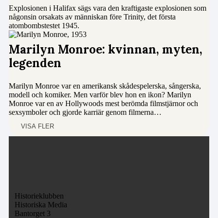
Explosionen i Halifax sägs vara den kraftigaste explosionen som
någonsin orsakats av människan före Trinity, det första
atombombstestet 1945.
Marilyn Monroe: kvinnan, myten,
legenden
Marilyn Monroe var en amerikansk skådespelerska, sångerska,
modell och komiker. Men varför blev hon en ikon? Marilyn
Monroe var en av Hollywoods mest berömda filmstjärnor och
sexsymboler och gjorde karriär genom filmerna…
VISA FLER
Historieklubben
Historiska Media
Bantorget 3