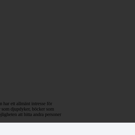
 har ett allmänt intresse för
klar som djupdyker, böcker som
ligheten att hitta andra personer