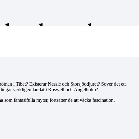
och andra moderna
snömän i Tibet? Existerar Nessie och Storsjöodjuret? Sover det ett
rdingar verkligen landat i Roswell och Ängelholm?
som fantasifulla myter, fortsätter de att väcka fascination,