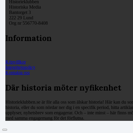
Historieklubben
Historiska Media
Bantorget 3
222 29 Lund
Org nr 556770-8408
Information
Köpvillkor
Integritetspolicy
Kontakta oss
Där historia möter nyfikenhet
Historieklubben.se är för alla oss som älskar historia! Här kan du som
historia, eller du som nördar ner dig i en specifik period, hitta arti
upplyser, nyhetsbrev som engagerar. Och – inte minst – här finns möj
med samma engagemang för det förflutna.