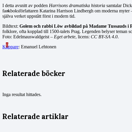
I detta avsnitt av podden
Harrisons dramatiska historia
samtalar Dick 
fackboksförfattaren Katarina Harrison Lindbergh om moderna myter – f
själva verket uppstått först i modern tid.
Bildtext:
Golem och rabbi Löw avbildad på Madame Tussauds i 
folklore, ofta kopplad till 1500-talets Prag. Legenden belyser teman 
Foto: Edelmauswaldgeist –
Eget arbete
, licens:
CC BY-SA 4.0
.
0
Klippare
: Emanuel Lehtonen
Relaterade böcker
Inga resultat hittades.
Relaterade artiklar