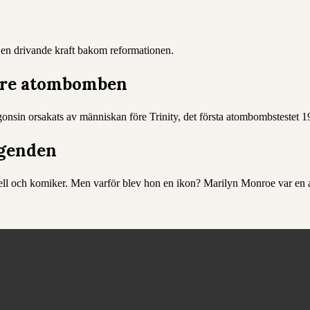
h en drivande kraft bakom reformationen.
före atombomben
onsin orsakats av människan före Trinity, det första atombombstestet 1
egenden
ell och komiker. Men varför blev hon en ikon? Marilyn Monroe var en