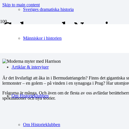
Skip to main content
Sveriges dramatiska historia
Golem och Nessie 
myter
Människor i historien
Artiklar & intervjuer
Är det livsfarligt att åka in i Bermudatriangeln? Finns det gigantiska 
lermonster – en golem – på vinden i en synagoga i Prag? Har utomjo
Frågorna är många. Och även om de flesta av oss avfärdar berättelserna 
Om Historieklubben
spekulationer och nya teorier.
Om Historieklubben