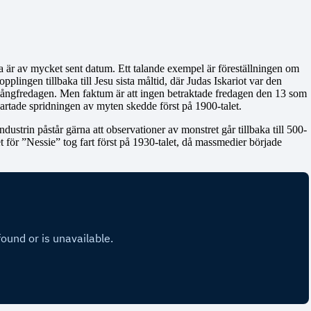
ta är av mycket sent datum. Ett talande exempel är föreställningen om
plingen tillbaka till Jesu sista måltid, där Judas Iskariot var den
n på långfredagen. Men faktum är att ingen betraktade fredagen den 13 som
sartade spridningen av myten skedde först på 1900-talet.
strin påstår gärna att observationer av monstret går tillbaka till 500-
et för ”Nessie” tog fart först på 1930-talet, då massmedier började