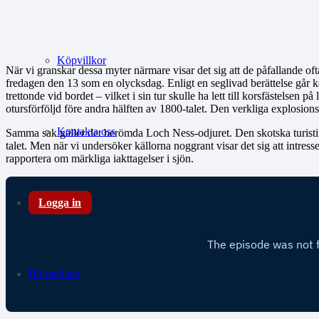
Köpvillkor
När vi granskar dessa myter närmare visar det sig att de påfallande of
fredagen den 13 som en olycksdag. Enligt en seglivad berättelse går kop
trettonde vid bordet – vilket i sin tur skulle ha lett till korsfästelse
otursförföljd före andra hälften av 1800-talet. Den verkliga explosion
Kontakta oss
Samma sak gäller det berömda Loch Ness-odjuret. Den skotska turistindu
talet. Men när vi undersöker källorna noggrant visar det sig att intress
rapportera om märkliga iakttagelser i sjön.
Logga in
Bli medlem