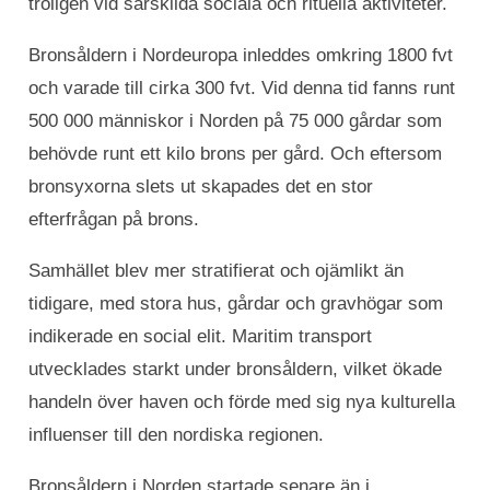
troligen vid särskilda sociala och rituella aktiviteter.
Bronsåldern i Nordeuropa inleddes omkring 1800 fvt
och varade till cirka 300 fvt. Vid denna tid fanns runt
500 000 människor i Norden på 75 000 gårdar som
behövde runt ett kilo brons per gård. Och eftersom
bronsyxorna slets ut skapades det en stor
efterfrågan på brons.
Samhället blev mer stratifierat och ojämlikt än
tidigare, med stora hus, gårdar och gravhögar som
indikerade en social elit. Maritim transport
utvecklades starkt under bronsåldern, vilket ökade
handeln över haven och förde med sig nya kulturella
influenser till den nordiska regionen.
Bronsåldern i Norden startade senare än i