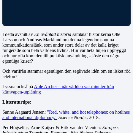
I detta avsnitt av
En oväntad historia
samtalar historikerna Olle
Larsson och Andreas Marklund om denna legendomspunna
kommunikationslänk, som under stora delar av det kalla kriget
fungerade som hela världens livlina. Hur var heta linjen uppbyggd
och hur ofta kom den till praktisk användning – löste den några
egentliga kriser?
Och varifrån stammar egentligen den seglivade idén om en ilsket röd
telefon?
Lyssna också på
Able Archer – när världen var minuter från
kärnvapen-utplåning
Litteraturtips:
Sanne Aagaard Jensen:
”Red, white, and hot telephones: on hotlines
and international diplomacy.”
Science Nordic
, 2018.
Per Högselius, Arne Kaijser & Erik van der Vleuten:
Europe’s
Infrastructure Transition. Economy, War, Nature
. Palgrave