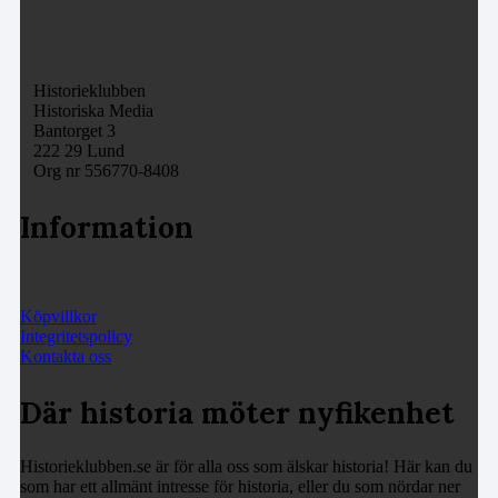
Historieklubben
Historiska Media
Bantorget 3
222 29 Lund
Org nr 556770-8408
Information
Köpvillkor
Integritetspolicy
Kontakta oss
Där historia möter nyfikenhet
Historieklubben.se är för alla oss som älskar historia! Här kan du
som har ett allmänt intresse för historia, eller du som nördar ner