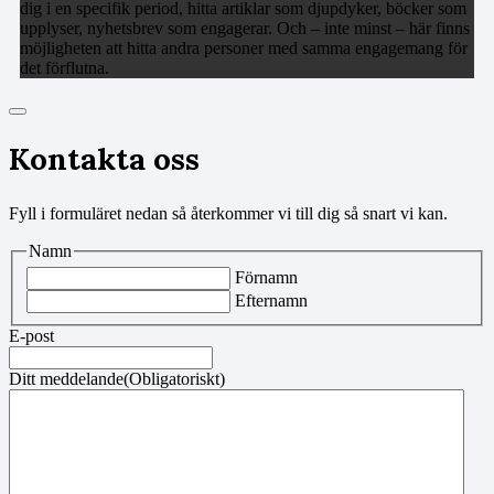
dig i en specifik period, hitta artiklar som djupdyker, böcker som
upplyser, nyhetsbrev som engagerar. Och – inte minst – här finns
möjligheten att hitta andra personer med samma engagemang för
det förflutna.
Kontakta oss
Fyll i formuläret nedan så återkommer vi till dig så snart vi kan.
Namn
Förnamn
Efternamn
E-post
Ditt meddelande
(Obligatoriskt)