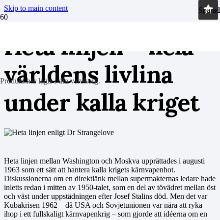
Skip to main content
Sparad
Sparad
Sparad
Sparad
Heta linjen – hela
världens livlina
Produkt
har lagts i din varukorg.
under kalla kriget
Heta linjen mellan Washington och Moskva upprättades i augusti
1963 som ett sätt att hantera kalla krigets kärnvapenhot.
Diskussionerna om en direktlänk mellan supermakternas ledare hade
inletts redan i mitten av 1950-talet, som en del av tövädret mellan öst
och väst under uppstädningen efter Josef Stalins död. Men det var
Kubakrisen 1962 – då USA och Sovjetunionen var nära att ryka
ihop i ett fullskaligt kärnvapenkrig – som gjorde att idéerna om en