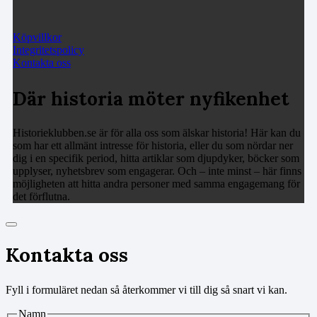
Köpvillkor
Integritetspolicy
Kontakta oss
Där historia möter nyfikenhet
Historieklubben.se är för alla oss som älskar historia! Här kan du
som har ett allmänt intresse för historia, eller du som nördar ner
dig i en specifik period, hitta artiklar som djupdyker, böcker som
upplyser, nyhetsbrev som engagerar. Och – inte minst – här finns
möjligheten att hitta andra personer med samma engagemang för
det förflutna.
Kontakta oss
Fyll i formuläret nedan så återkommer vi till dig så snart vi kan.
Namn