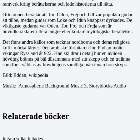
ramverk kring berättelserna och lade historierna till rätta.
Ortnamnen berättar att Tor, Oden, Frej och Ull var populära gudar
att tillbe, medan gudar som Loke och Idun knappast dyrkades. De
viktigaste gudarna var Oden, Tor, Frej och Freja som är
huvudkaraktärer i flera längre eller kortare mytologiska berättelser.
Det finns andra källor som tecknar nordborna och deras religiösa
kult i mörka färger. Den arabiske författaren Ibn Fadlan mötte
vikingar Ryssland år 922. Han skildrar i detalj hur en avliden
hövding bränns på bål tillsammans med sitt skepp och en trälinna
som först våldtas av hövdingens samtliga män innan hon stryps.
Bild: Eddan, wikipedia
Musik: Atmospheric Background Music 3, Storyblocks Audio
Relaterade böcker
Inga resultat hittades.