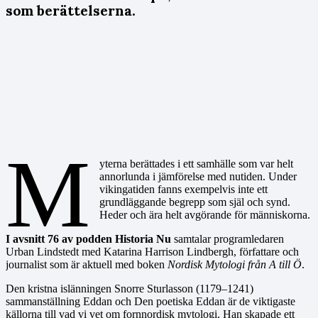
som berättelserna.
M
yterna berättades i ett samhälle som var helt
annorlunda i jämförelse med nutiden. Under
vikingatiden fanns exempelvis inte ett
grundläggande begrepp som själ och synd.
Heder och ära helt avgörande för människorna.
I avsnitt 76 av podden Historia Nu
samtalar programledaren
Urban Lindstedt med Katarina Harrison Lindbergh, författare och
journalist som är aktuell med boken
Nordisk Mytologi från A till Ö
.
Den kristna islänningen Snorre Sturlasson (1179–1241)
sammanställning Eddan och Den poetiska Eddan är de viktigaste
källorna till vad vi vet om fornnordisk mytologi. Han skapade ett