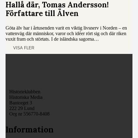
Hallå där, Tomas Andersson!
Författare till Älven
Göta älv har i årtusenden varit en viktig livsnerv i Norden – en
vattenväg där människor, varor och idéer rört sig och där riken
vuxit fram och störtats. I de isländska sagorna…
VISA FLER
Historieklubben
Historiska Media
Bantorget 3
222 29 Lund
Org nr 556770-8408
Information