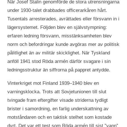
När Josef Stalin genomförde de stora utrensningarna
under 1930-talet drabbades officerarkåren hårt.
Tusentals arresterades, avrättades eller försvann in i
lägersystemet. Följden blev en självstympning:
erfaren ledning försvann, misstänksamheten blev
norm och befordringar kunde avgöras mer av politisk
pålitlighet än av militär skicklighet. När Tyskland
anföll 1941 stod Röda armén därför svagare i sin
ledningsstruktur än siffrorna på pappret antydde.
Vinterkriget mot Finland 1939–1940 blev en
varningsklocka. Trots att Sovjetunionen till slut
tvingade fram eftergifter visade striderna tydligt
brister i samordning, en farlig underskattning av
motståndaren och en taktisk stelhet som kostade
dyrt. Det var ett test som Röda armén till sist ”vann”