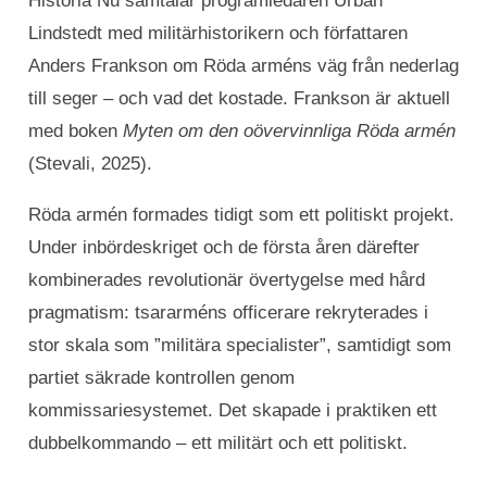
Historia Nu samtalar programledaren Urban
Lindstedt med militärhistorikern och författaren
Anders Frankson om Röda arméns väg från nederlag
till seger – och vad det kostade. Frankson är aktuell
med boken
Myten om den oövervinnliga Röda armén
(Stevali, 2025).
Röda armén formades tidigt som ett politiskt projekt.
Under inbördeskriget och de första åren därefter
kombinerades revolutionär övertygelse med hård
pragmatism: tsararméns officerare rekryterades i
stor skala som ”militära specialister”, samtidigt som
partiet säkrade kontrollen genom
kommissariesystemet. Det skapade i praktiken ett
dubbelkommando – ett militärt och ett politiskt.