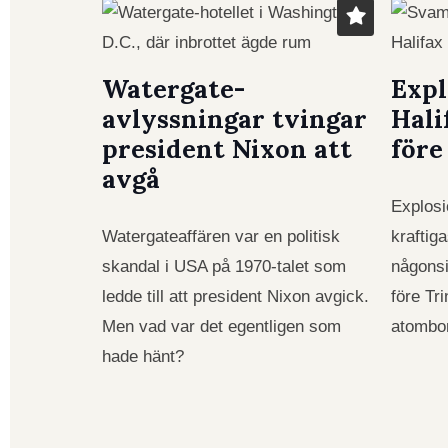
Watergate-
Expl
avlyssningar tvingar
Hali
president Nixon att
för
avgå
Explosi
Watergateaffären var en politisk
kraftig
skandal i USA på 1970-talet som
någons
ledde till att president Nixon avgick.
före Tri
Men vad var det egentligen som
atombo
hade hänt?