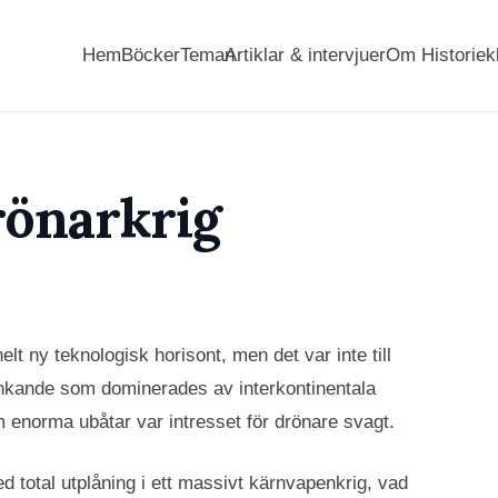
Hem
Böcker
Teman
Artiklar & intervjuer
Om Historiek
drönarkrig
lt ny teknologisk horisont, men det var inte till
 tänkande som dominerades av interkontinentala
 enorma ubåtar var intresset för drönare svagt.
 total utplåning i ett massivt kärnvapenkrig, vad