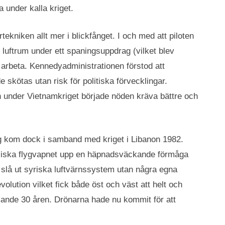
 under kalla kriget.
kniken allt mer i blickfånget. I och med att piloten
luftrum under ett spaningsuppdrag (vilket blev
 arbeta. Kennedyadministrationen förstod att
skötas utan risk för politiska förvecklingar.
n under Vietnamkriget började nöden kräva bättre och
g kom dock i samband med kriget i Libanon 1982.
eliska flygvapnet upp en häpnadsväckande förmåga
 slå ut syriska luftvärnssystem utan några egna
volution vilket fick både öst och väst att helt och
mande 30 åren. Drönarna hade nu kommit för att