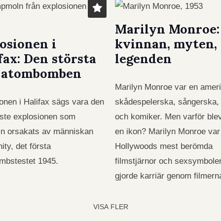
Marilyn Monroe:
osionen i
kvinnan, myten,
fax: Den största
legenden
e atombomben
Marilyn Monroe var en amer
onen i Halifax sägs vara den
skådespelerska, sångerska,
aste explosionen som
och komiker. Men varför ble
in orsakats av människan
en ikon? Marilyn Monroe var
nity, det första
Hollywoods mest berömda
mbstestet 1945.
filmstjärnor och sexsymbole
gjorde karriär genom filmer
VISA FLER