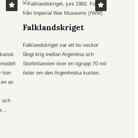
Falklandskriget
Falklandskriget var ett tio veckor
ikansk
långt krig mellan Argentina och
 modell
Storbritannien över en ögrupp 70 mil
v hon
öster om den Argentinska kusten.
 en av
r och
na…