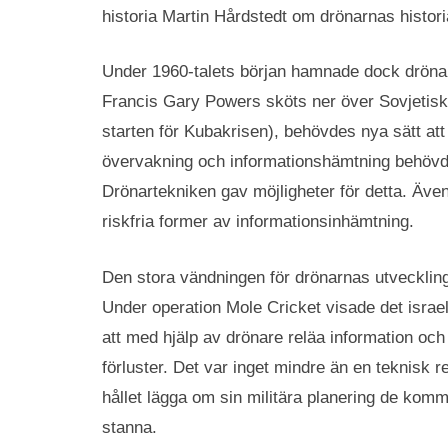
historia Martin Hårdstedt om drönarnas historia
Under 1960-talets början hamnade dock drönarte
Francis Gary Powers sköts ner över Sovjetisk 
starten för Kubakrisen), behövdes nya sätt att
övervakning och informationshämtning behövde 
Drönartekniken gav möjligheter för detta. Äve
riskfria former av informationsinhämtning.
Den stora vändningen för drönarnas utvecklin
Under operation Mole Cricket visade det isra
att med hjälp av drönare reläa information och
förluster. Det var inget mindre än en teknisk re
hållet lägga om sin militära planering de kom
stanna.