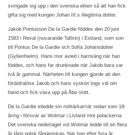
svingade sig upp i den svenska eliten så att han fick
gifta sig med kungen Johan III:s illegitima dotter.
Jakob Pontusson De la Gardie föddes den 20 juni
1583 i Reval (nuvarande Tallinn) i Estland, som son
till Pontus De la Gardie och Sofia Johansdotter
(Gyllenhielm). Hans mor avled i barnsäng när han
föddes, och hans far drunknade när Jakob bara var
två år gammal. Närheten till kungen gjorde att den
föräldralöse Jakob och hans syskon togs väl om
hand och fick växa upp på Åbo slott.
De la Gardie inledde sin militärkarriär redan som 18-
åring i försvar av Wolmar i Livland mot polackerna.
Det svenska nederlaget vid Wolmar ledde till en flera
år lång polsk fångenskap. När han efter fyra år