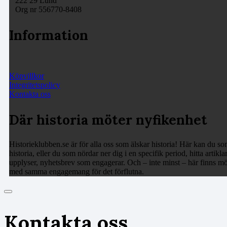
222 29 Lund
Org nr 556770-8408
Information
Köpvillkor
Integritetspolicy
Kontakta oss
Där historia möter nyfikenhet
Historieklubben.se är för alla oss som älskar historia! Här kan du som
historia, eller du som nördar ner dig i en specifik period, hitta arti
upplyser, nyhetsbrev som engagerar. Och – inte minst – här finns möj
med samma engagemang för det förflutna.
Kontakta oss