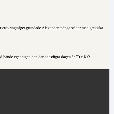
er erövringståget grundade Alexander många städer med grekiska
d hände egentligen den där ödesdigra dagen år 79 e.Kr?