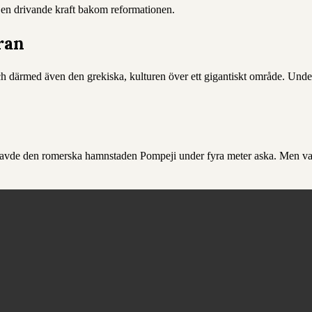
h en drivande kraft bakom reformationen.
ran
h därmed även den grekiska, kulturen över ett gigantiskt område. Und
egravde den romerska hamnstaden Pompeji under fyra meter aska. Men va