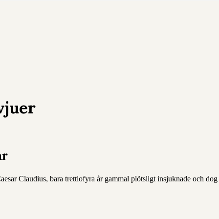
vjuer
ar
esar Claudius, bara trettiofyra år gammal plötsligt insjuknade och dog 