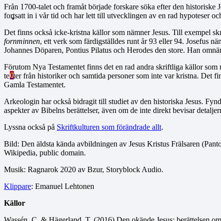
Från 1700-talet och framåt började forskare söka efter den historiske
fortsatt in i vår tid och har lett till utvecklingen av en rad hypoteser o
Det finns också icke-kristna källor som nämner Jesus. Till exempel sk
fornminnen
, ett verk som färdigställdes runt år 93 eller 94. Josefus
Johannes Döparen, Pontius Pilatus och Herodes den store. Han omnämne
Förutom Nya Testamentet finns det en rad andra skriftliga källor som ref
0
texter från historiker och samtida personer som inte var kristna. Det fi
Gamla Testamentet.
Arkeologin har också bidragit till studiet av den historiska Jesus. Fynd f
aspekter av Bibelns berättelser, även om de inte direkt bevisar detaljern
Lyssna också på
Skriftkulturen som förändrade allt
.
Bild: Den äldsta kända avbildningen av Jesus Kristus Frälsaren (Pantokr
Wikipedia, public domain.
Musik: Ragnarok 2020 av Bzur, Storyblock Audio.
Klippare
: Emanuel Lehtonen
Källor
Wassén, C. & Hägerland, T. (2016) Den okände Jesus: berättelsen om