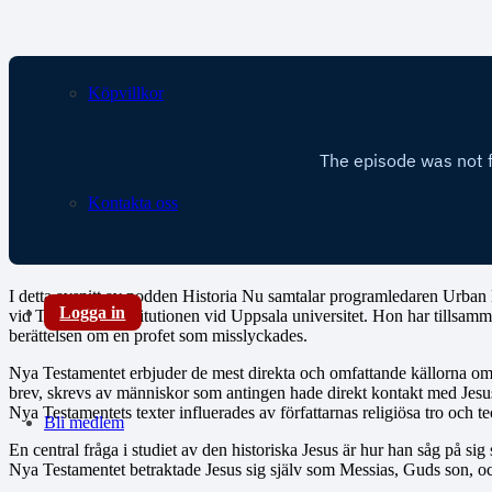
Köpvillkor
Kontakta oss
I detta avsnitt av podden Historia Nu samtalar programledaren Urban 
Logga in
vid Teologiska institutionen vid Uppsala universitet. Hon har tills
berättelsen om en profet som misslyckades.
Nya Testamentet erbjuder de mest direkta och omfattande källorna om 
brev, skrevs av människor som antingen hade direkt kontakt med Jesus
Nya Testamentets texter influerades av författarnas religiösa tro och te
Bli medlem
En central fråga i studiet av den historiska Jesus är hur han såg på sig 
Nya Testamentet betraktade Jesus sig själv som Messias, Guds son, o