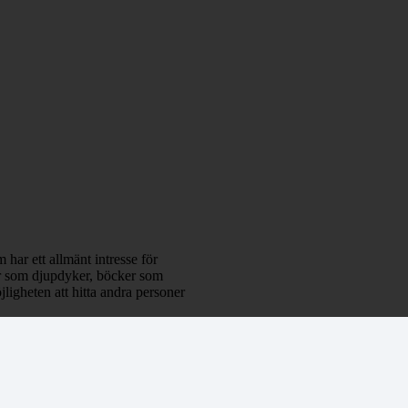
 har ett allmänt intresse för
klar som djupdyker, böcker som
ligheten att hitta andra personer