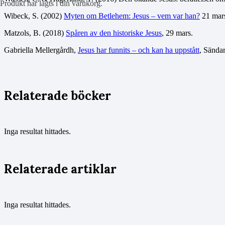
Produkt
har lagts i din varukorg.
Wibeck, S. (2002)
Myten om Betlehem: Jesus – vem var han?
21 mar
Matzols, B. (2018)
Spåren av den historiske Jesus
, 29 mars.
Gabriella Mellergårdh,
Jesus har funnits – och kan ha uppstått
, Sända
Relaterade böcker
Inga resultat hittades.
Relaterade artiklar
Inga resultat hittades.