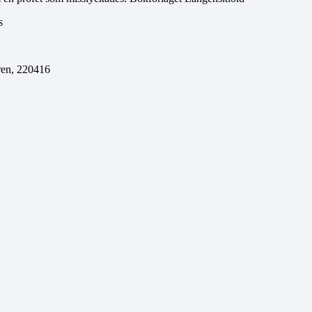
s
ren, 220416