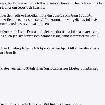
 Jesus, bortom de religiösa tolkningarna av honom. Denna forskning har
ch teorier om Jesus och hans liv.
river den judiske historikern Flavius Josefus om Jesus i
Judiska
 nämner flera personer som också förekommer i evangelierna, inklusive
r också Jesus vid två tillfällen.
ererar till Jesus. Dessa inkluderar andra tidiga kristna texter, samt
nns även judiska texter som nämner Jesus, samt referenser till Jesus i
rån Bibelns platser och tidsperioder har hjälpt till att verifiera vissa
a i Jesu liv.
ator), en från 500-talet från Saint Catherines kloster, Sinaiberget,
 en profet som misslyckades. Bokförlaget Langenskiöld