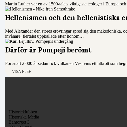
Martin Luther var en av 1500-talets viktigaste teologer i Europa oc
Hellenismen och den hellenistiska e
Med Alexander den stores erövringar spred sig den makedoniska, oc
invånare, flertalet uppkallade efter honom…
Därför är Pompeji berömt
För snart 2 000 år sedan fick vulkanen Vesuvius ett utbrott som b
VISA FLER
Historieklubben
Historiska Media
Bantorget 3