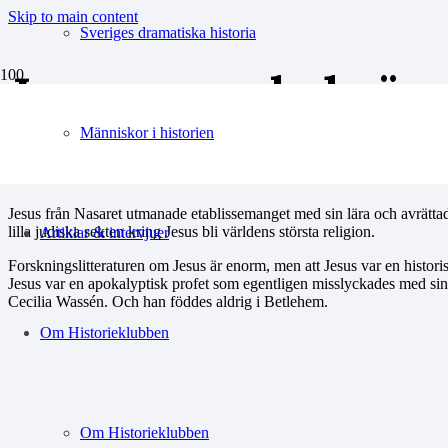
Skip to main content
Sveriges dramatiska historia
Jesus – en obekväm
Människor i historien
Jesus från Nasaret utmanade etablissemanget med sin lära och avrätta
lilla judiska sekten kring Jesus bli världens största religion.
Artiklar & intervjuer
Forskningslitteraturen om Jesus är enorm, men att Jesus var en historis
Jesus var en apokalyptisk profet som egentligen misslyckades med sin 
Cecilia Wassén. Och han föddes aldrig i Betlehem.
Om Historieklubben
Om Historieklubben