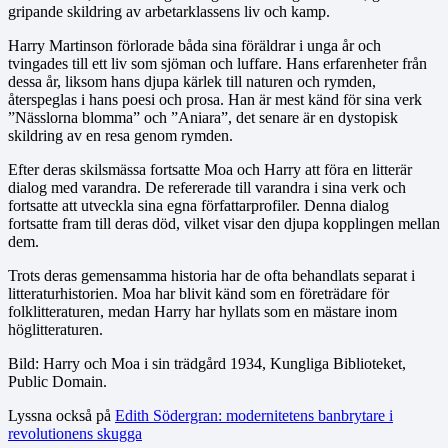
gripande skildring av arbetarklassens liv och kamp.
Harry Martinson förlorade båda sina föräldrar i unga år och
tvingades till ett liv som sjöman och luffare. Hans erfarenheter från
dessa år, liksom hans djupa kärlek till naturen och rymden,
återspeglas i hans poesi och prosa. Han är mest känd för sina verk
”Nässlorna blomma” och ”Aniara”, det senare är en dystopisk
skildring av en resa genom rymden.
Efter deras skilsmässa fortsatte Moa och Harry att föra en litterär
dialog med varandra. De refererade till varandra i sina verk och
fortsatte att utveckla sina egna författarprofiler. Denna dialog
fortsatte fram till deras död, vilket visar den djupa kopplingen mellan
dem.
Trots deras gemensamma historia har de ofta behandlats separat i
litteraturhistorien. Moa har blivit känd som en företrädare för
folklitteraturen, medan Harry har hyllats som en mästare inom
höglitteraturen.
Bild: Harry och Moa i sin trädgård 1934, Kungliga Biblioteket,
Public Domain.
Lyssna också på
Edith Södergran: modernitetens banbrytare i
revolutionens skugga