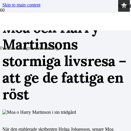
Skip to main content
Sparad
Sparad
Sparad
Sparad
Moa och Harry
Martinsons
Produkt
har lagts i din varukorg.
stormiga livsresa –
att ge de fattiga en
röst
När den etablerade skribenten Helga Johansson, senare Moa