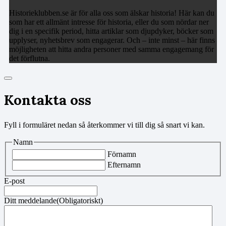
Historieklubben.se är för alla oss som älskar historia! Här kan du
som har ett allmänt intresse för historia, eller du som nördar ner
dig i en specifik period, hitta artiklar som djupdyker, böcker som
upplyser, nyhetsbrev som engagerar. Och – inte minst – här finns
möjligheten att hitta andra personer med samma engagemang för
det förflutna.
Kontakta oss
Fyll i formuläret nedan så återkommer vi till dig så snart vi kan.
Namn
Förnamn
Efternamn
E-post
Ditt meddelande
(Obligatoriskt)