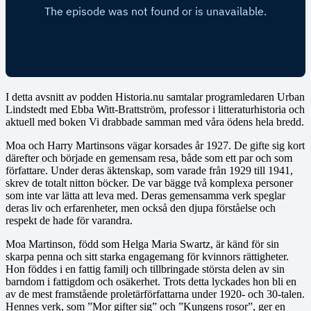
I detta avsnitt av podden Historia.nu samtalar programledaren Urban
Lindstedt med Ebba Witt-Brattström, professor i litteraturhistoria och
aktuell med boken Vi drabbade samman med våra ödens hela bredd.
Moa och Harry Martinsons vägar korsades år 1927. De gifte sig kort
därefter och började en gemensam resa, både som ett par och som
författare. Under deras äktenskap, som varade från 1929 till 1941,
skrev de totalt nitton böcker. De var bägge två komplexa personer
som inte var lätta att leva med. Deras gemensamma verk speglar
deras liv och erfarenheter, men också den djupa förståelse och
respekt de hade för varandra.
Moa Martinson, född som Helga Maria Swartz, är känd för sin
skarpa penna och sitt starka engagemang för kvinnors rättigheter.
Hon föddes i en fattig familj och tillbringade största delen av sin
barndom i fattigdom och osäkerhet. Trots detta lyckades hon bli en
av de mest framstående proletärförfattarna under 1920- och 30-talen.
Hennes verk, som ”Mor gifter sig” och ”Kungens rosor”, ger en