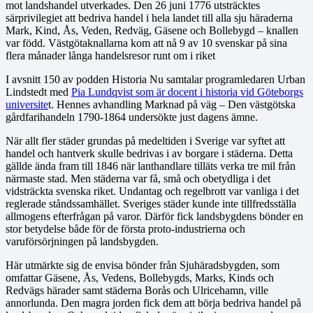
mot landshandel utverkades. Den 26 juni 1776 utsträcktes
särprivilegiet att bedriva handel i hela landet till alla sju häraderna
Mark, Kind, Ås, Veden, Redväg, Gäsene och Bollebygd – knallen
var född. Västgötaknallarna kom att nå 9 av 10 svenskar på sina
flera månader långa handelsresor runt om i riket
I avsnitt 150 av podden Historia Nu samtalar programledaren Urban
Lindstedt med
Pia Lundqvist som är docent i historia vid Göteborgs
universite
t. Hennes avhandling Marknad på väg – Den västgötska
gårdfarihandeln 1790-1864 undersökte just dagens ämne.
När allt fler städer grundas på medeltiden i Sverige var syftet att
handel och hantverk skulle bedrivas i av borgare i städerna. Detta
gällde ända fram till 1846 när lanthandlare tilläts verka tre mil från
närmaste stad. Men städerna var få, små och obetydliga i det
vidsträckta svenska riket. Undantag och regelbrott var vanliga i det
reglerade ståndssamhället. Sveriges städer kunde inte tillfredsställa
allmogens efterfrågan på varor. Därför fick landsbygdens bönder en
stor betydelse både för de första proto-industrierna och
varuförsörjningen på landsbygden.
Här utmärkte sig de envisa bönder från Sjuhäradsbygden, som
omfattar Gäsene, Ås, Vedens, Bollebygds, Marks, Kinds och
Redvägs härader samt städerna Borås och Ulricehamn, ville
annorlunda. Den magra jorden fick dem att börja bedriva handel på