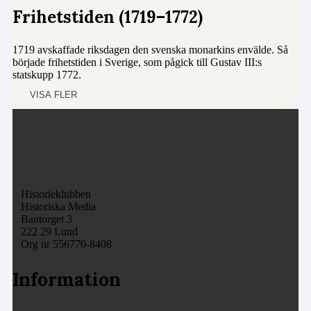
Frihetstiden (1719–1772)
1719 avskaffade riksdagen den svenska monarkins envälde. Så
började frihetstiden i Sverige, som pågick till Gustav III:s
statskupp 1772.
VISA FLER
Historieklubben
Historiska Media
Bantorget 3
222 29 Lund
Org nr 556770-8408
Information