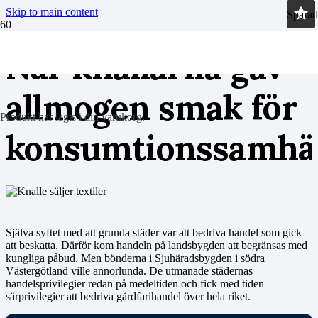
Skip to main content
Sparad
När knallarna gav
allmogen smak för
Produkt
har lagts i din varukorg.
konsumtionssamhäl
Själva syftet med att grunda städer var att bedriva handel som gick
att beskatta. Därför kom handeln på landsbygden att begränsas med
kungliga påbud. Men bönderna i Sjuhäradsbygden i södra
Västergötland ville annorlunda. De utmanade städernas
handelsprivilegier redan på medeltiden och fick med tiden
särprivilegier att bedriva gårdfarihandel över hela riket.