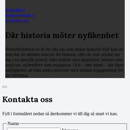
Köpvillkor
Integritetspolicy
Kontakta oss
Där historia möter nyfikenhet
Historieklubben.se är för alla oss som älskar historia! Här kan du
som har ett allmänt intresse för historia, eller du som nördar ner
dig i en specifik period, hitta artiklar som djupdyker, böcker som
upplyser, nyhetsbrev som engagerar. Och – inte minst – här finns
möjligheten att hitta andra personer med samma engagemang för
det förflutna.
Kontakta oss
Fyll i formuläret nedan så återkommer vi till dig så snart vi kan.
Namn