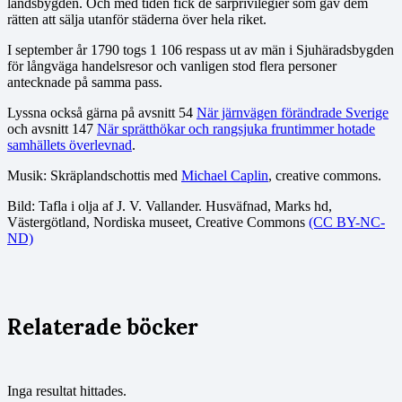
landsbygden. Och med tiden fick de särprivilegier som gav dem
rätten att sälja utanför städerna över hela riket.
I september år 1790 togs 1 106 respass ut av män i Sjuhäradsbygden
för långväga handelsresor och vanligen stod flera personer
antecknade på samma pass.
Lyssna också gärna på avsnitt 54
När järnvägen förändrade Sverige
och avsnitt 147
När sprätthökar och rangsjuka fruntimmer hotade
samhällets överlevnad
.
Musik: Skräplandschottis med
Michael Caplin
, creative commons.
Bild: Tafla i olja af J. V. Vallander. Husväfnad, Marks hd,
Västergötland, Nordiska museet, Creative Commons
(CC BY-NC-
ND)
Relaterade böcker
Inga resultat hittades.