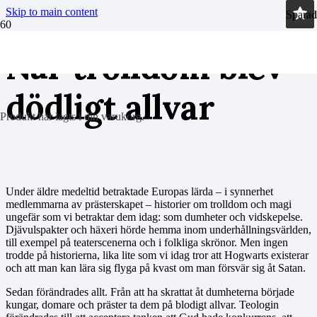
Skip to main content
Sparad
Sparad
När trolldom blev
dödligt allvar
Produkt
har lagts i din varukorg.
Under äldre medeltid betraktade Europas lärda – i synnerhet
medlemmarna av prästerskapet – historier om trolldom och magi
ungefär som vi betraktar dem idag: som dumheter och vidskepelse.
Djävulspakter och häxeri hörde hemma inom underhållningsvärlden,
till exempel på teaterscenerna och i folkliga skrönor. Men ingen
trodde på historierna, lika lite som vi idag tror att Hogwarts existerar
och att man kan lära sig flyga på kvast om man försvär sig åt Satan.
Sedan förändrades allt. Från att ha skrattat åt dumheterna började
kungar, domare och präster ta dem på blodigt allvar. Teologin