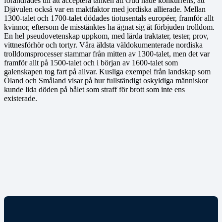
förändrades till att acceptera tanken att Gud hade konkurrens, att
Djävulen också var en maktfaktor med jordiska allierade. Mellan
1300-talet och 1700-talet dödades tiotusentals européer, framför allt
kvinnor, eftersom de misstänktes ha ägnat sig åt förbjuden trolldom.
En hel pseudovetenskap uppkom, med lärda traktater, tester, prov,
vittnesförhör och tortyr. Våra äldsta väldokumenterade nordiska
trolldomsprocesser stammar från mitten av 1300-talet, men det var
framför allt på 1500-talet och i början av 1600-talet som
galenskapen tog fart på allvar. Kusliga exempel från landskap som
Öland och Småland visar på hur fullständigt oskyldiga människor
kunde lida döden på bålet som straff för brott som inte ens
existerade.