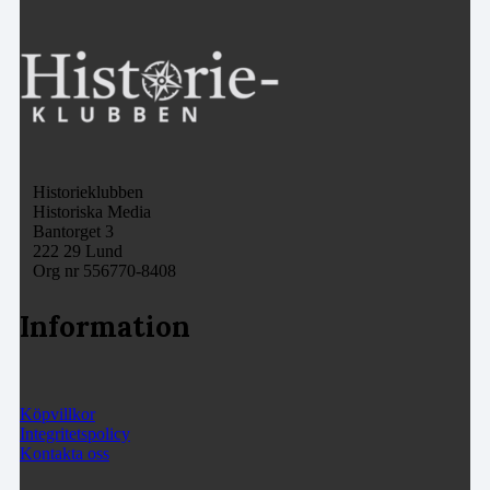
Historieklubben
Historiska Media
Bantorget 3
222 29 Lund
Org nr 556770-8408
Information
Köpvillkor
Integritetspolicy
Kontakta oss