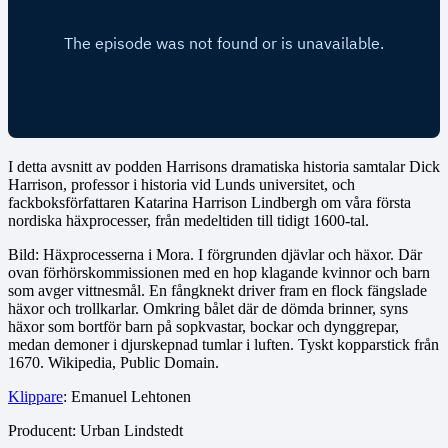
I detta avsnitt av podden Harrisons dramatiska historia samtalar Dick
Harrison, professor i historia vid Lunds universitet, och
fackboksförfattaren Katarina Harrison Lindbergh om våra första
nordiska häxprocesser, från medeltiden till tidigt 1600-tal.
Bild: Häxprocesserna i Mora. I förgrunden djävlar och häxor. Där
ovan förhörskommissionen med en hop klagande kvinnor och barn
som avger vittnesmål. En fångknekt driver fram en flock fängslade
häxor och trollkarlar. Omkring bålet där de dömda brinner, syns
häxor som bortför barn på sopkvastar, bockar och dynggrepar,
medan demoner i djurskepnad tumlar i luften. Tyskt kopparstick från
1670. Wikipedia, Public Domain.
Klippare
: Emanuel Lehtonen
Producent: Urban Lindstedt