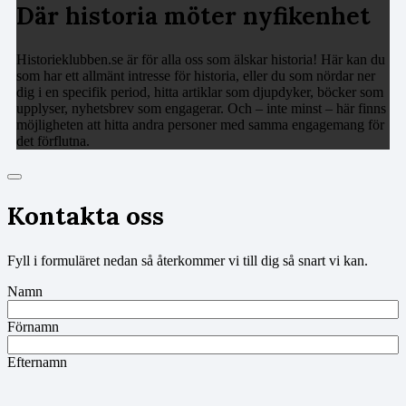
Där historia möter nyfikenhet
Historieklubben.se är för alla oss som älskar historia! Här kan du
som har ett allmänt intresse för historia, eller du som nördar ner
dig i en specifik period, hitta artiklar som djupdyker, böcker som
upplyser, nyhetsbrev som engagerar. Och – inte minst – här finns
möjligheten att hitta andra personer med samma engagemang för
det förflutna.
Kontakta oss
Fyll i formuläret nedan så återkommer vi till dig så snart vi kan.
Namn
Förnamn
Efternamn