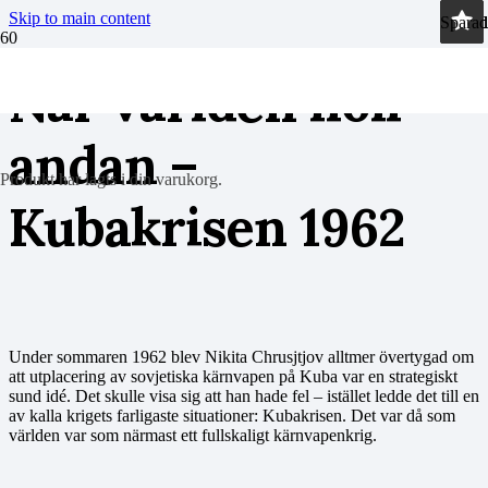
Skip to main content
Sparad
Sparad
Sparad
Sparad
När världen höll
andan –
Produkt
har lagts i din varukorg.
Kubakrisen 1962
Under sommaren 1962 blev Nikita Chrusjtjov alltmer övertygad om
att utplacering av sovjetiska kärnvapen på Kuba var en strategiskt
sund idé. Det skulle visa sig att han hade fel – istället ledde det till en
av kalla krigets farligaste situationer: Kubakrisen. Det var då som
världen var som närmast ett fullskaligt kärnvapenkrig.