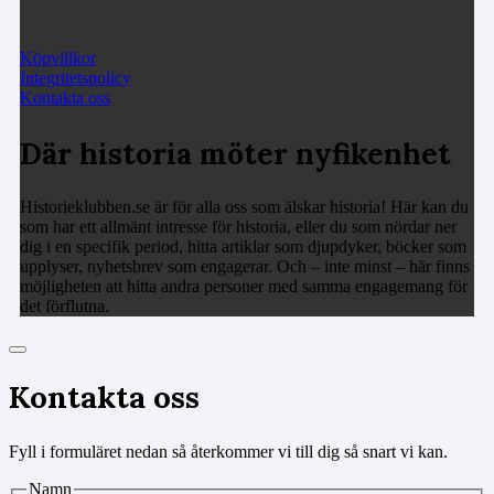
Köpvillkor
Integritetspolicy
Kontakta oss
Där historia möter nyfikenhet
Historieklubben.se är för alla oss som älskar historia! Här kan du
som har ett allmänt intresse för historia, eller du som nördar ner
dig i en specifik period, hitta artiklar som djupdyker, böcker som
upplyser, nyhetsbrev som engagerar. Och – inte minst – här finns
möjligheten att hitta andra personer med samma engagemang för
det förflutna.
Kontakta oss
Fyll i formuläret nedan så återkommer vi till dig så snart vi kan.
Namn