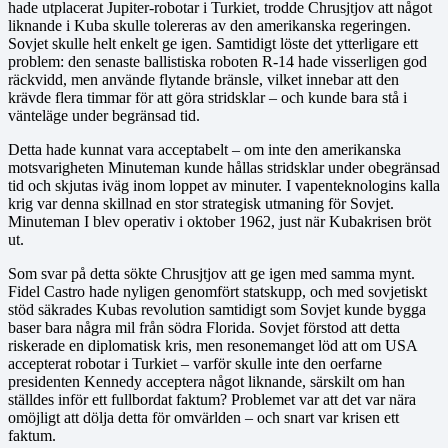
hade utplacerat Jupiter‑robotar i Turkiet, trodde Chrusjtjov att något
liknande i Kuba skulle tolereras av den amerikanska regeringen.
Sovjet skulle helt enkelt ge igen. Samtidigt löste det ytterligare ett
problem: den senaste ballistiska roboten R‑14 hade visserligen god
räckvidd, men använde flytande bränsle, vilket innebar att den
krävde flera timmar för att göra stridsklar – och kunde bara stå i
vänteläge under begränsad tid.
Detta hade kunnat vara acceptabelt – om inte den amerikanska
motsvarigheten Minuteman kunde hållas stridsklar under obegränsad
tid och skjutas iväg inom loppet av minuter. I vapenteknologins kalla
krig var denna skillnad en stor strategisk utmaning för Sovjet.
Minuteman I blev operativ i oktober 1962, just när Kubakrisen bröt
ut.
Som svar på detta sökte Chrusjtjov att ge igen med samma mynt.
Fidel Castro hade nyligen genomfört statskupp, och med sovjetiskt
stöd säkrades Kubas revolution samtidigt som Sovjet kunde bygga
baser bara några mil från södra Florida. Sovjet förstod att detta
riskerade en diplomatisk kris, men resonemanget löd att om USA
accepterat robotar i Turkiet – varför skulle inte den oerfarne
presidenten Kennedy acceptera något liknande, särskilt om han
ställdes inför ett fullbordat faktum? Problemet var att det var nära
omöjligt att dölja detta för omvärlden – och snart var krisen ett
faktum.