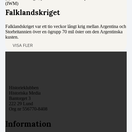
Falklandskriget
Falklandskriget var ett tio veckor långt krig mellan Argentina och
Storbritannien över en ögrupp 70 mil öster om den Argentinska
kusten.
VISA FLER
Historieklubben
Historiska Media
Bantorget 3
222 29 Lund
Org nr 556770-8408
Information