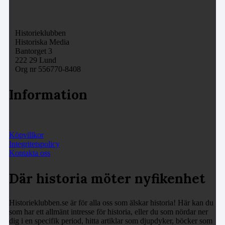
Historieklubben
Historiska Media
Bantorget 3
222 29 Lund
Org nr 556770-8408
Information
Köpvillkor
Integritetspolicy
Kontakta oss
Där historia möter nyfikenhet
Historieklubben.se är för alla oss som älskar historia! Här kan du
som har ett allmänt intresse för historia, eller du som nördar ner
dig i en specifik period, hitta artiklar som djupdyker, böcker som