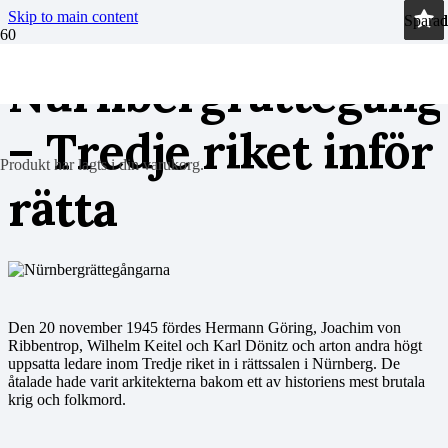
Skip to main content
Sparad
Sparad
Sparad
Sparad
Nürnbergrättegång
– Tredje riket inför
Produkt
har lagts i din varukorg.
rätta
Den 20 november 1945 fördes Hermann Göring, Joachim von
Ribbentrop, Wilhelm Keitel och Karl Dönitz och arton andra högt
uppsatta ledare inom Tredje riket in i rättssalen i Nürnberg. De
åtalade hade varit arkitekterna bakom ett av historiens mest brutala
krig och folkmord.