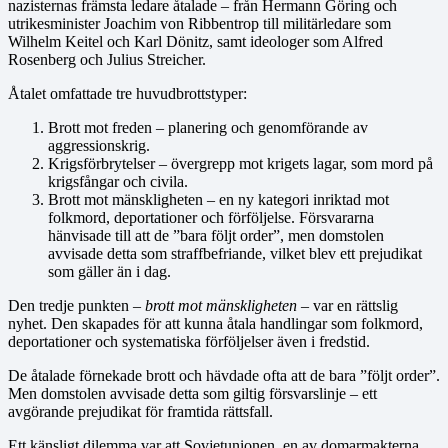
nazisternas främsta ledare åtalade – från Hermann Göring och
utrikesminister Joachim von Ribbentrop till militärledare som
Wilhelm Keitel och Karl Dönitz, samt ideologer som Alfred
Rosenberg och Julius Streicher.
Åtalet omfattade tre huvudbrottstyper:
Brott mot freden – planering och genomförande av
aggressionskrig.
Krigsförbrytelser – övergrepp mot krigets lagar, som mord på
krigsfångar och civila.
Brott mot mänskligheten – en ny kategori inriktad mot
folkmord, deportationer och förföljelse. Försvararna
hänvisade till att de ”bara följt order”, men domstolen
avvisade detta som straffbefriande, vilket blev ett prejudikat
som gäller än i dag.
Den tredje punkten –
brott mot mänskligheten
– var en rättslig
nyhet. Den skapades för att kunna åtala handlingar som folkmord,
deportationer och systematiska förföljelser även i fredstid.
De åtalade förnekade brott och hävdade ofta att de bara ”följt order”.
Men domstolen avvisade detta som giltig försvarslinje – ett
avgörande prejudikat för framtida rättsfall.
Ett känsligt dilemma var att Sovjetunionen, en av domar­makterna,