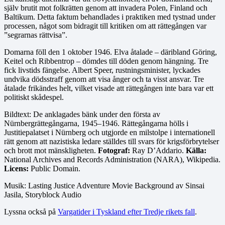
själv brutit mot folkrätten genom att invadera Polen, Finland och
Baltikum. Detta faktum behandlades i praktiken med tystnad under
processen, något som bidragit till kritiken om att rättegången var
”segrarnas rättvisa”.
Domarna föll den 1 oktober 1946. Elva åtalade – däribland Göring,
Keitel och Ribbentrop – dömdes till döden genom hängning. Tre
fick livstids fängelse. Albert Speer, rustningsminister, lyckades
undvika dödsstraff genom att visa ånger och ta visst ansvar. Tre
åtalade frikändes helt, vilket visade att rättegången inte bara var ett
politiskt skådespel.
Bildtext: De anklagades bänk under den första av
Nürnbergrättegångarna, 1945–1946. Rättegångarna hölls i
Justitiepalatset i Nürnberg och utgjorde en milstolpe i internationell
rätt genom att nazistiska ledare ställdes till svars för krigsförbrytelser
och brott mot mänskligheten.
Fotograf:
Ray D’Addario.
Källa:
National Archives and Records Administration (NARA), Wikipedia.
Licens:
Public Domain.
Musik: Lasting Justice Adventure Movie Background av Sinsai
Jasila, Storyblock Audio
Lyssna också på
Vargatider i Tyskland efter Tredje rikets fall
.