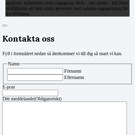
upplyser, nyhetsbrev som engagerar. Och – inte minst – här finns
möjligheten att hitta andra personer med samma engagemang för
det förflutna.
Kontakta oss
Fyll i formuläret nedan så återkommer vi till dig så snart vi kan.
Namn
Förnamn
Efternamn
E-post
Ditt meddelande
(Obligatoriskt)