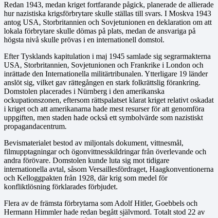
Redan 1943, medan kriget fortfarande pågick, planerade de allierade
hur nazistiska krigsförbrytare skulle ställas till svars. I Moskva 1943
antog USA, Storbritannien och Sovjetunionen en deklaration om att
lokala förbrytare skulle dömas på plats, medan de ansvariga på
högsta nivå skulle prövas i en internationell domstol.
Efter Tysklands kapitulation i maj 1945 samlade sig segrarmakterna
USA, Storbritannien, Sovjetunionen och Frankrike i London och
inrättade den Internationella militärtribunalen. Ytterligare 19 länder
anslöt sig, vilket gav rättegången en stark folkrättslig förankring.
Domstolen placerades i Nürnberg i den amerikanska
ockupationszonen, eftersom rättspalatset klarat kriget relativt oskadat
i kriget och att amerikanarna hade mest resurser för att genomföra
uppgiften, men staden hade också ett symbolvärde som nazistiskt
propagandacentrum.
Bevismaterialet bestod av miljontals dokument, vittnesmål,
filmupptagningar och ögonvittnesskildringar från överlevande och
andra förövare. Domstolen kunde luta sig mot tidigare
internationella avtal, såsom Versaillesfördraget, Haagkonventionerna
och Kelloggpakten från 1928, där krig som medel för
konfliktlösning förklarades förbjudet.
Flera av de främsta förbrytarna som Adolf Hitler, Goebbels och
Hermann Himmler hade redan begått självmord. Totalt stod 22 av