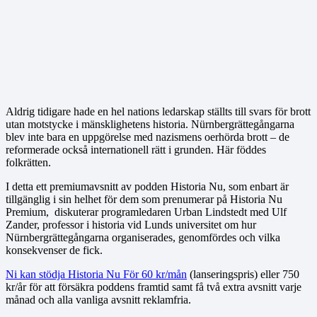
Aldrig tidigare hade en hel nations ledarskap ställts till svars för brott
utan motstycke i mänsklighetens historia. Nürnbergrättegångarna
blev inte bara en uppgörelse med nazismens oerhörda brott – de
reformerade också internationell rätt i grunden. Här föddes
folkrätten.
I detta ett premiumavsnitt av podden Historia Nu, som enbart är
tillgänglig i sin helhet för dem som prenumerar på Historia Nu
Premium, diskuterar programledaren Urban Lindstedt med Ulf
Zander, professor i historia vid Lunds universitet om hur
Nürnbergrättegångarna organiserades, genomfördes och vilka
konsekvenser de fick.
Ni kan stödja Historia Nu För 60 kr/mån
(lanseringspris) eller 750
kr/år för att försäkra poddens framtid samt få två extra avsnitt varje
månad och alla vanliga avsnitt reklamfria.