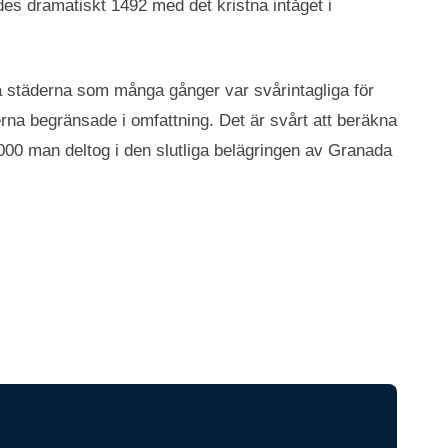
des dramatiskt 1492 med det kristna intåget i
a städerna som många gånger var svårintagliga för
na begränsade i omfattning. Det är svårt att beräkna
00 man deltog i den slutliga belägringen av Granada