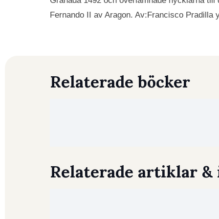
Granada 1492 och överlämnade nycklarna till d
Fernando II av Aragon. Av:Francisco Pradilla 
Relaterade böcker
Relaterade artiklar & 