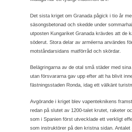
Det sista kriget om Granada pågick i tio år me
säsongsbetonad och skedde under sommarhalv
utposten Kungariket Granada krävdes att de k
söderut. Stora delar av arméerna användes för
motståndarsidans matförråd och skördar.
Belägringarna av de otal små städer med sina b
utan försvararna gav upp efter att ha blivit inne
fästningsstaden Ronda, idag ett välkänt turistm
Avgörande i kriget blev vapenteknikens framst
redan på slutet av 1200-talet krutet, raketer o
som i Spanien först utvecklade ett verkligt effe
som instruktörer på den kristna sidan. Antalet 