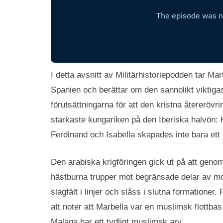
I detta avsnitt av Militärhistoriepodden tar M
Spanien och berättar om den sannolikt viktiga
förutsättningarna för att den kristna återerövr
starkaste kungariken på den Iberiska halvön: 
Ferdinand och Isabella skapades inte bara ett
Den arabiska krigföringen gick ut på att gen
hästburna trupper mot begränsade delar av mots
slagfält i linjer och slåss i slutna formationer
att noter att Marbella var en muslimsk flott
Malaga har ett tydligt muslimsk arv.