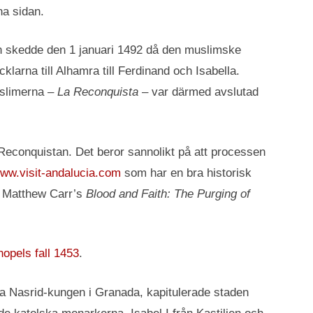
tna sidan.
gen skedde den 1 januari 1492 då den muslimske
arna till Alhamra till Ferdinand och Isabella.
uslimerna –
La Reconquista
– var därmed avslutad
ing Reconquistan. Det beror sannolikt på att processen
ww.visit-andalucia.com
som har en bra historisk
r Matthew Carr’s
Blood and Faith: The Purging of
opels fall 1453
.
ta Nasrid-kungen i Granada, kapitulerade staden