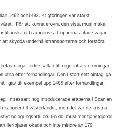
llan 1482 och1492. Krigföringen var starkt
året. För att kunna erövra den sista muslimska
astilianska och aragonska trupperna anlade vägar
 att skydda underhållstransporterna och förstöra
efästningar ledde sällan till regelrätta stormningar
slutna efter förhandlingar. Den i stort sett ointagliga
ål, gav till exempel upp 1485 efter förhandlingar.
eg. Intressant nog introducerade araberna i Spanien
ch kanoner till västerlandet, men det var de kristna
ktivt belägringsartilleri. En del muslimer tjänstgjorde
artilleripjäser ökade och inte mindre än 179