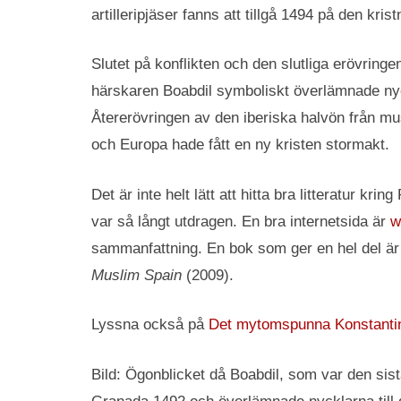
artilleripjäser fanns att tillgå 1494 på den kris
Slutet på konflikten och den slutliga erövrin
härskaren Boabdil symboliskt överlämnade nyckl
Återerövringen av den iberiska halvön från m
och Europa hade fått en ny kristen stormakt.
Det är inte helt lätt att hitta bra litteratur kr
var så långt utdragen. En bra internetsida är
w
sammanfattning. En bok som ger en hel del ä
Muslim Spain
(2009).
Lyssna också på
Det mytomspunna Konstantin
Bild: Ögonblicket då Boabdil, som var den sis