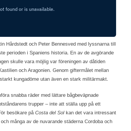
artin Hårdstedt och Peter Bennesved med lyssnarna till
ste perioden i Spaniens historia. En av de avgörande
ingen skulle vara möjlig var föreningen av dåtiden
Kastilien och Aragonien. Genom giftermålet mellan
 starkt kungadöme utan även en stark militärmakt.
omföra snabba räder med lättare bågbeväpnade
tåndarens trupper – inte att ställa upp på ett
. För besökare på
Costa del Sol
kan det vara intressant
bas och många av de nuvarande städerna Cordoba och