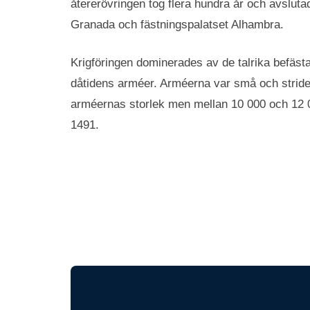
återerövringen tog flera hundra år och avsluta
Granada och fästningspalatset Alhambra.
Krigföringen dominerades av de talrika befäst
dåtidens arméer. Arméerna var små och strider
arméernas storlek men mellan 10 000 och 12 0
1491.