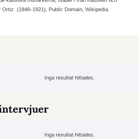
e katolska monarkerna, Isabel I från Kastilien och
y Ortiz (1848–1921), Public Domain, Wikipedia.
Inga resultat hittades.
intervjuer
Inga resultat hittades.