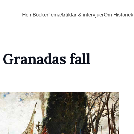
Hem
Böcker
Teman
Artiklar & intervjuer
Om Historiek
 Granadas fall