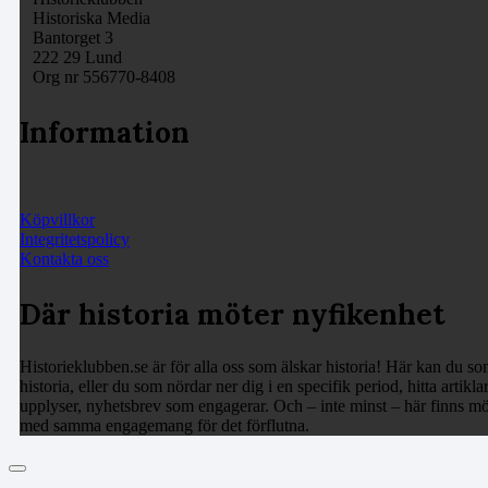
Historiska Media
Bantorget 3
222 29 Lund
Org nr 556770-8408
Information
Köpvillkor
Integritetspolicy
Kontakta oss
Där historia möter nyfikenhet
Historieklubben.se är för alla oss som älskar historia! Här kan du som
historia, eller du som nördar ner dig i en specifik period, hitta arti
upplyser, nyhetsbrev som engagerar. Och – inte minst – här finns möj
med samma engagemang för det förflutna.