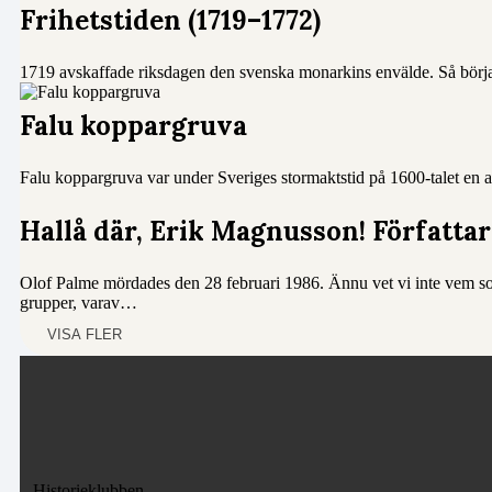
Frihetstiden (1719–1772)
1719 avskaffade riksdagen den svenska monarkins envälde. Så började
Falu koppargruva
Falu koppargruva var under Sveriges stormaktstid på 1600-talet en a
Hallå där, Erik Magnusson! Författa
Olof Palme mördades den 28 februari 1986. Ännu vet vi inte vem so
grupper, varav…
VISA FLER
Historieklubben