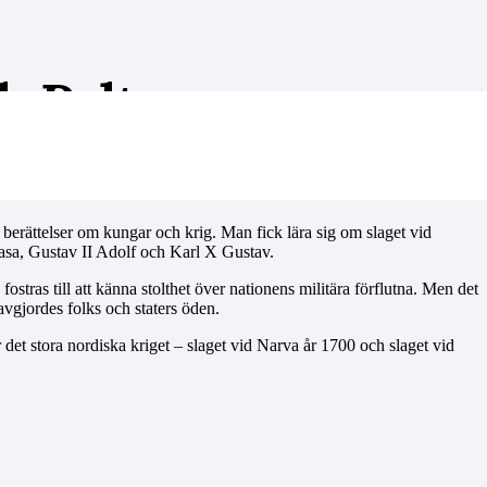
h Poltava
berättelser om kungar och krig. Man fick lära sig om slaget vid
asa, Gustav II Adolf och Karl X Gustav.
 fostras till att känna stolthet över nationens militära förflutna. Men det
avgjordes folks och staters öden.
r det stora nordiska kriget – slaget vid Narva år 1700 och slaget vid