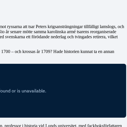
t ryssarna att tsar Peters krigsansträngningar tillfälligt lamslogs, och
 Nio år senare mötte samma karolinska armé tsarens reorganiserade
led svenskarna ett förödande nederlag och tvingades retirera, vilket
r 1700 – och krossas år 1709? Hade historien kunnat ta en annan
, professor i historia vid Lunds universitet, med fackboksförfattaren