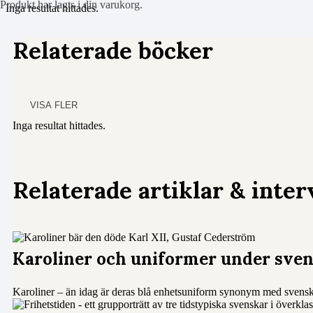
Produkt
har lagts i din varukorg.
Inga resultat hittades.
Relaterade böcker
VISA FLER
Inga resultat hittades.
Relaterade artiklar & inter
Karoliner och uniformer under sven
Karoliner – än idag är deras blå enhetsuniform synonym med svensk 