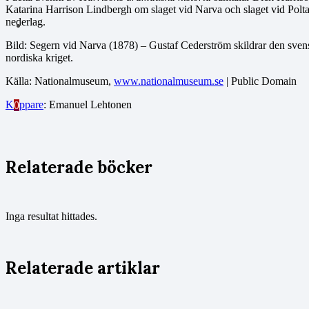
Katarina Harrison Lindbergh om slaget vid Narva och slaget vid Poltav
nederlag.
Bild: Segern vid Narva (1878) – Gustaf Cederström skildrar den svens
nordiska kriget.
Källa: Nationalmuseum,
www.nationalmuseum.se
| Public Domain
Klippare
: Emanuel Lehtonen
0
Relaterade böcker
Inga resultat hittades.
Relaterade artiklar