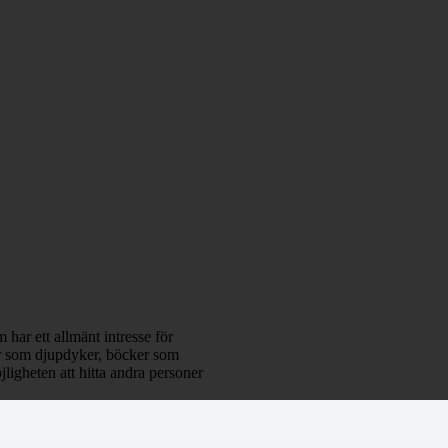
 har ett allmänt intresse för
klar som djupdyker, böcker som
ligheten att hitta andra personer