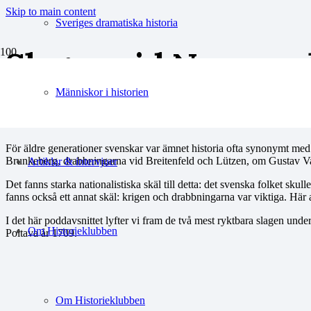
Skip to main content
Sveriges dramatiska historia
Slagen vid Narva oc
Människor i historien
För äldre generationer svenskar var ämnet historia ofta synonymt med 
Brunkeberg, drabbningarna vid Breitenfeld och Lützen, om Gustav V
Artiklar & intervjuer
Det fanns starka nationalistiska skäl till detta: det svenska folket skulle
fanns också ett annat skäl: krigen och drabbningarna var viktiga. Här 
I det här poddavsnittet lyfter vi fram de två mest ryktbara slagen unde
Om Historieklubben
Poltava år 1709.
Om Historieklubben