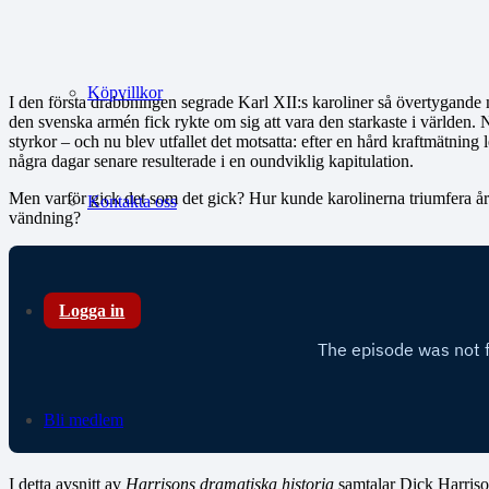
Köpvillkor
I den första drabbningen segrade Karl XII:s karoliner så övertygande mo
den svenska armén fick rykte om sig att vara den starkaste i världen.
styrkor – och nu blev utfallet det motsatta: efter en hård kraftmätning 
några dagar senare resulterade i en oundviklig kapitulation.
Men varför gick det som det gick? Hur kunde karolinerna triumfera å
Kontakta oss
vändning?
Logga in
Bli medlem
I detta avsnitt av
Harrisons dramatiska historia
samtalar Dick Harrison