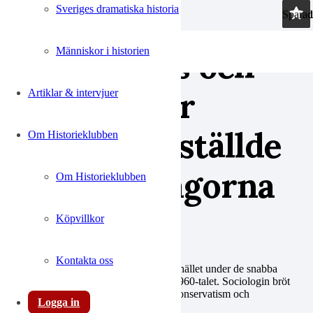
Sveriges dramatiska historia
Skip to main content
Sparad
Sparad
Sparad
Sparad
Språk, klass och
Människor i historien
politik – när
Artiklar & intervjuer
sociologen ställde
Om Historieklubben
de stora frågorna
Om Historieklubben
Köpvillkor
Kontakta oss
Sociologin blev viktig för att förstå samhället under de snabba
samhällsomvandlingarna i Norden på 1960-talet. Sociologin bröt
med den tidigare dominerande elitens konservatism och
Logga in
nationalromantik.