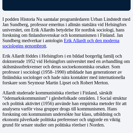
I podden Historia Nu samtalar programledaren Urban Lindstedt med
Jan Sundberg, professor emeritus i allmän statslära vid Helsingfors
universitet, om Erik Allardts betydelse för nordisk sociologi, hans
forskning om finlandssvenskar och kommunismen i Finland. Jan
Sundberg medverkar i antologin
Erik Allardt och den moderna
sociologins genombrott
.
Erik Allardt föddes i Helsingfors i en bildad borgerlig familj och
doktorerade 1952 vid Helsingfors universitet med en avhandling om
skilsmässofrekvenser och deras socioekonomiska orsaker. Som
professor i sociologi (1958–1990) utbildade han generationer av
finländska sociologer och hade nära kontakter med internationella
forskare som Seymour Martin Lipset och Robert Merton.
Allardt studerade kommunistiska rörelser i Finland, särskilt
”ödemarkskommunism” i glesbefolkade områden. I Social struktur
och politisk aktivitet (1956) använde han empiriska metoder för att
analysera varför vissa grupper drogs till kommunismen. Hans
forskning om kommunism undersökte hur klass, utbildning och
ekonomi påverkade politiska preferenser och utgjorde en viktig
grund för senare studier om politiska rörelser i Norden.