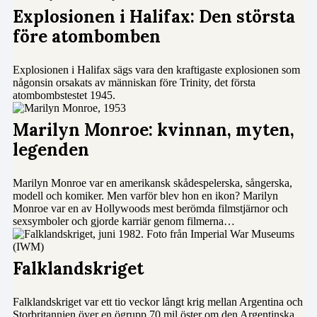
Explosionen i Halifax: Den största
före atombomben
Explosionen i Halifax sägs vara den kraftigaste explosionen som
någonsin orsakats av människan före Trinity, det första
atombombstestet 1945.
Marilyn Monroe: kvinnan, myten,
legenden
Marilyn Monroe var en amerikansk skådespelerska, sångerska,
modell och komiker. Men varför blev hon en ikon? Marilyn
Monroe var en av Hollywoods mest berömda filmstjärnor och
sexsymboler och gjorde karriär genom filmerna…
Falklandskriget
Falklandskriget var ett tio veckor långt krig mellan Argentina och
Storbritannien över en ögrupp 70 mil öster om den Argentinska