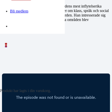
Erik Allardt (1925–2020) var en av Nordens mest inflytelserika
sociologer. Genom sina empiriska studier om klass, språk och social
Bli medlem
integration formade han sociologin i Norden. Han intresserade sig
bland annat för varför småbrukare i vissa områden blev
kommunister.
0
Produkt
har lagts i din varukorg.