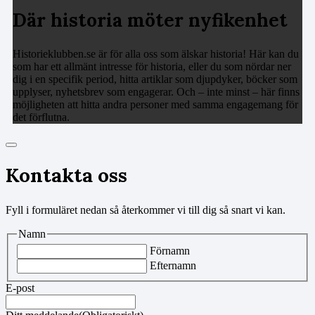
Där historia möter nyfikenhet
Historieklubben.se är för alla oss som älskar historia! Här kan du
som har ett allmänt intresse för historia, eller du som nördar ner
dig i en specifik period, hitta artiklar som djupdyker, böcker som
upplyser, nyhetsbrev som engagerar. Och – inte minst – här finns
möjligheten att hitta andra personer med samma engagemang för
det förflutna.
Kontakta oss
Fyll i formuläret nedan så återkommer vi till dig så snart vi kan.
Namn
Förnamn
Efternamn
E-post