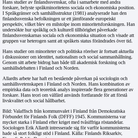
Hans studier av finlandssvenskar, ofta i samarbete med andra
forskare, belyste språkminoritetens sociala och ekonomiska position.
I Språkgränser och samhällsstruktur (1981) analyserade han den
finlandssvenska befolkningen ur ett jämförande europeiskt
perspektiv, vilket blev en milstolpe inom minoritetsforskningen. Han
undersökte hur språklig och kulturell tillhörighet påverkade
finlandssvenskarnas sociala och ekonomiska situation och visade att
gruppen var heterogen samt att språkets status förändrades över tid.
Hans studier om minoriteter och politiska rörelser är fortsatt aktuella
i diskussioner om identitet, nationalism och social sammanhållning.
Genom sitt arbete bidrog han både till akademisk forskning och
samhällsdebatten i Finland och Norden.
Allardts arbete har haft en bestående påverkan på sociologin och
samhällsvetenskapen i Finland och Norden. Hans kombination av
empiriska data och teoretisk analys inspirerade flera generationer av
forskare. Hans teori om välfärd används fortfarande för att förstå
livskvalitet och social hållbarhet.
Bild: Valaffisch från kommunvalet i Finland från Demokratiska
Förbundet för Finlands Folk (DFFF) 1945. Kommunisterna var
mycket starka i Finland efter kriget med tvåsiffriga röstandelar.
Sociologen Erik Allardt intresserade sig för varför kommunisterna
hade så stort folkligt stöd i Finland. Källa: Finlands Riksarkiv,