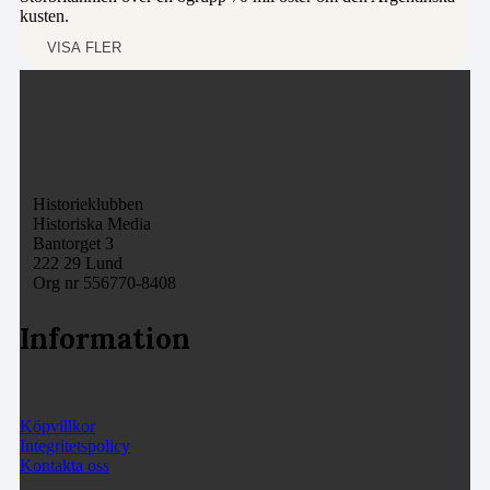
kusten.
VISA FLER
Historieklubben
Historiska Media
Bantorget 3
222 29 Lund
Org nr 556770-8408
Information
Köpvillkor
Integritetspolicy
Kontakta oss