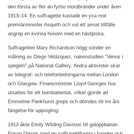
den första av fler än fyrtio mordbränder under åren
1913–14. En suffragette kastade en yxa mot
premiärminister Asquith och vid ett annat tillfälle
angrep en kvinna honom med en hästpiska.
Suffragetten Mary Richardson högg sönder en
målning av Diego Velázquez, nakenstudien ”Venus i
spegeln” på National Gallery. Andra aktivister skar
av telegraf- och telefonledningarna mellan London
och Glasgow. Finansminister Lloyd Georges hus
utsattes för ett bombattentat, vilket gjorde att
Emmeline Pankhurst greps och dömdes till tre års
fängelse för uppvigling.
1913 åkte Emily Wilding Davison till galoppbanan
Epson Downs med en suffragettflagga i handen och