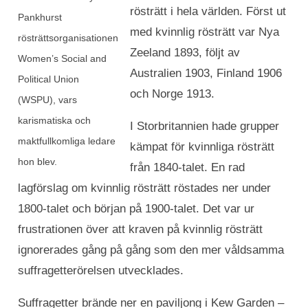
rösträtt i hela världen. Först ut
Pankhurst
med kvinnlig rösträtt var Nya
rösträttsorganisationen
Zeeland 1893, följt av
Women’s Social and
Australien 1903, Finland 1906
Political Union
och Norge 1913.
(WSPU), vars
karismatiska och
I Storbritannien hade grupper
maktfullkomliga ledare
kämpat för kvinnliga rösträtt
hon blev.
från 1840-talet. En rad
lagförslag om kvinnlig rösträtt röstades ner under
1800-talet och början på 1900-talet. Det var ur
frustrationen över att kraven på kvinnlig rösträtt
ignorerades gång på gång som den mer våldsamma
suffragetterörelsen utvecklades.
Suffragetter brände ner en paviljong i Kew Garden –