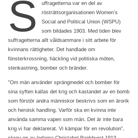
S
uffragetterna var en del av
rösträttsorganisationen Women’s
Social and Political Union (WSPU)
som bildades 1903. Med tiden blev
suffragetterna allt våldsammare i sitt arbete för
kvinnans rättigheter. Det handlade om
fönsterkrossning, häckling vid politiska möten,
stenkastning, bomber och bränder.
”Om män använder sprängmedel och bomber för
sina syften kallas det krig och kastandet av en bomb
som förstör andra människor beskrivs som en ärorik
och heroisk handling. Varför ska en kvinna inte
använda samma vapen som män. Det är inte bara
krig vi har deklarerat. Vi kämpar för en revolution”,
skrev en av ledarna Christabel Pankhurst 1913.