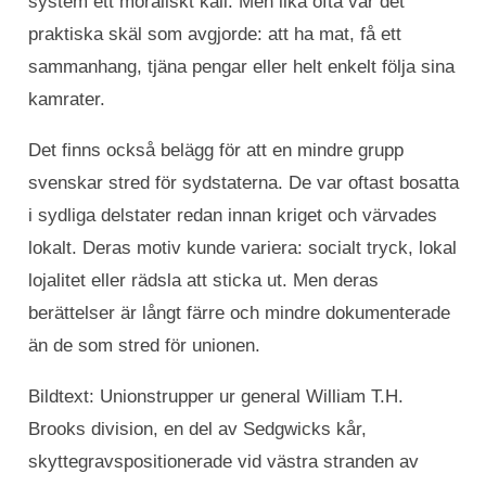
system ett moraliskt kall. Men lika ofta var det
praktiska skäl som avgjorde: att ha mat, få ett
sammanhang, tjäna pengar eller helt enkelt följa sina
kamrater.
Det finns också belägg för att en mindre grupp
svenskar stred för sydstaterna. De var oftast bosatta
i sydliga delstater redan innan kriget och värvades
lokalt. Deras motiv kunde variera: socialt tryck, lokal
lojalitet eller rädsla att sticka ut. Men deras
berättelser är långt färre och mindre dokumenterade
än de som stred för unionen.
Bildtext: Unionstrupper ur general William T.H.
Brooks division, en del av Sedgwicks kår,
skyttegravspositionerade vid västra stranden av