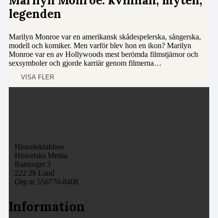
Marilyn Monroe: kvinnan, myten,
legenden
Marilyn Monroe var en amerikansk skådespelerska, sångerska,
modell och komiker. Men varför blev hon en ikon? Marilyn
Monroe var en av Hollywoods mest berömda filmstjärnor och
sexsymboler och gjorde karriär genom filmerna…
VISA FLER
Historieklubben
Historiska Media
Bantorget 3
222 29 Lund
Org nr 556770-8408
Information