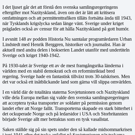
I det ljuset går det att förstå den svenska samlingsregeringens
eftergifter mot Nazityskland, även om det är lätt att kritisera
omfattningen och att permittenttrafiken tilläts fortsätta ända till 1943,
när Tysklands krigslycka sedan länge vänt. Sverige under kriget
präglades också av censur för att hålla Nazityskland på gott humör.
I avsnitt 148 av podden Historia Nu samtalar programledaren Urban
Lindstedt med Henrik Berggren, historiker och journalist. Han är
aktuell med andra delen i bokserien Landet utanför med undertiteln
Sverige och kriget 1940-1942.
På 1930-talet är Sverige ett av de mest framgångsrika länderna i
världen med en stabil demokrati och en reforminriktad bred
regering. Sverige hade en fantastisk tillväxt trots 30-talskrisen. Men
det var också ett inåtblickande land som gärna vill slippa omvärlden.
I en värld där de totalitära staterna Sovjetunionen och Nazityskland
ville dela Europa mellan sig valde den svenska samlingsregeringen
att acceptera tyska transporter av soldater på permission genom
landet efter att Norge fallit. Transporterna skapade en stark bitterhet i
det ockuperade Norge och på ledarsidor i USA och Storbritannien
började Sverige allt mer betraktas som en tysk vasallstat.
Saken ställde sig på sin spets under den så kallade midsommarkrisen
i juni 1941 efter det tyska anfallet på Sovjetunionen när tyskarna