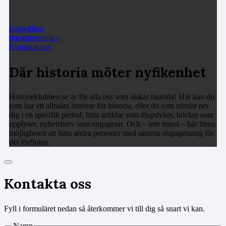
Köpvillkor
Integritetspolicy
Kontakta oss
Där historia möter nyfikenhet
Historieklubben.se är för alla oss som älskar historia! Här kan du
som har ett allmänt intresse för historia, eller du som nördar ner
dig i en specifik period, hitta artiklar som djupdyker, böcker som
upplyser, nyhetsbrev som engagerar. Och – inte minst – här finns
möjligheten att hitta andra personer med samma engagemang för
det förflutna.
Kontakta oss
Fyll i formuläret nedan så återkommer vi till dig så snart vi kan.
Namn