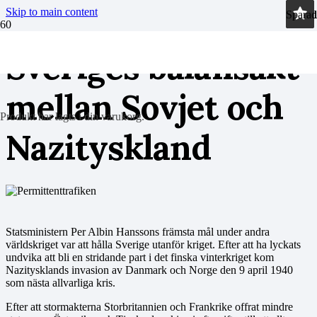
Skip to main content
Sparad
Sparad
Sparad
Sparad
Sveriges balansakt
mellan Sovjet och
Produkt
har lagts i din varukorg.
Nazityskland
Statsministern Per Albin Hanssons främsta mål under andra
världskriget var att hålla Sverige utanför kriget. Efter att ha lyckats
undvika att bli en stridande part i det finska vinterkriget kom
Nazitysklands invasion av Danmark och Norge den 9 april 1940
som nästa allvarliga kris.
Efter att stormakterna Storbritannien och Frankrike offrat mindre