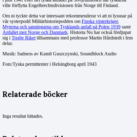
ville förflytta Engelbrechtsdivisionen från Norge till Finland.
Om ni tyckte detta var intressant rekommenderar vi att ni lyssnar på
vår systerpodd Militärhistoriepodden om
Finska vinterkriget
,
Myterna och sanningarna om Tysklands anfall på Polen 1939
samt
Anfallet mot Norge och Danmark
. Historia Nu har också fördjupat
sig i
Tredje Riket
tillsammans med professor Martin Hårdstedt i fem
delar.
Musik: Sadness av Kamil Guszczynski, Soundblock Audio
Foto:Tyska permittenter i Helsingborg april 1943
Relaterade böcker
Inga resultat hittades.