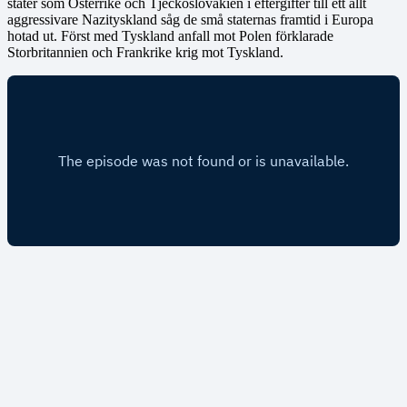
stater som Österrike och Tjeckoslovakien i eftergifter till ett allt
aggressivare Nazityskland såg de små staternas framtid i Europa
hotad ut. Först med Tyskland anfall mot Polen förklarade
Storbritannien och Frankrike krig mot Tyskland.