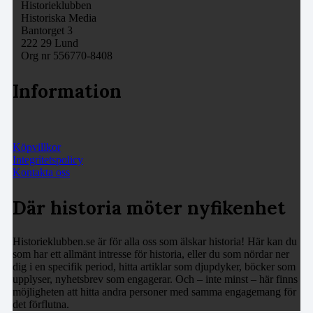
Historieklubben
Historiska Media
Bantorget 3
222 29 Lund
Org nr 556770-8408
Information
Köpvillkor
Integritetspolicy
Kontakta oss
Där historia möter nyfikenhet
Historieklubben.se är för alla oss som älskar historia! Här kan du
som har ett allmänt intresse för historia, eller du som nördar ner
dig i en specifik period, hitta artiklar som djupdyker, böcker som
upplyser, nyhetsbrev som engagerar. Och – inte minst – här finns
möjligheten att hitta andra personer med samma engagemang för
det förflutna.