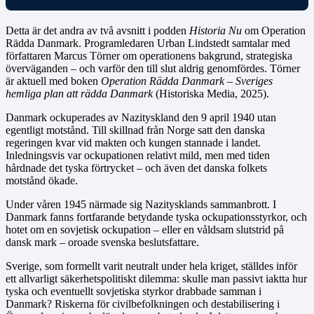
Detta är det andra av två avsnitt i podden
Historia Nu
om Operation
Rädda Danmark. Programledaren Urban Lindstedt samtalar med
författaren Marcus Törner om operationens bakgrund, strategiska
överväganden – och varför den till slut aldrig genomfördes. Törner
är aktuell med boken
Operation Rädda Danmark – Sveriges
hemliga plan att rädda Danmark
(Historiska Media, 2025).
Danmark ockuperades av Nazityskland den 9 april 1940 utan
egentligt motstånd. Till skillnad från Norge satt den danska
regeringen kvar vid makten och kungen stannade i landet.
Inledningsvis var ockupationen relativt mild, men med tiden
hårdnade det tyska förtrycket – och även det danska folkets
motstånd ökade.
Under våren 1945 närmade sig Nazitysklands sammanbrott. I
Danmark fanns fortfarande betydande tyska ockupationsstyrkor, och
hotet om en sovjetisk ockupation – eller en våldsam slutstrid på
dansk mark – oroade svenska beslutsfattare.
Sverige, som formellt varit neutralt under hela kriget, ställdes inför
ett allvarligt säkerhetspolitiskt dilemma: skulle man passivt iaktta hur
tyska och eventuellt sovjetiska styrkor drabbade samman i
Danmark? Riskerna för civilbefolkningen och destabilisering i