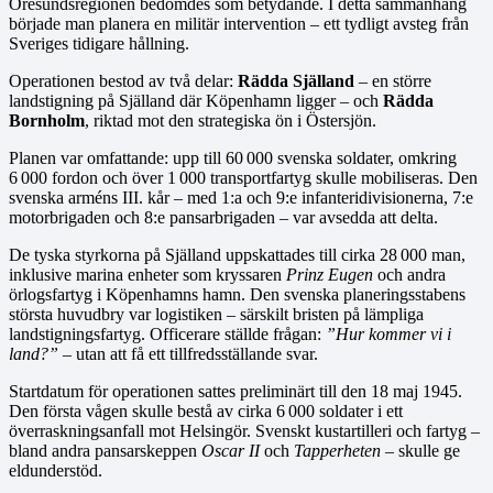
Öresundsregionen bedömdes som betydande. I detta sammanhang
började man planera en militär intervention – ett tydligt avsteg från
Sveriges tidigare hållning.
Operationen bestod av två delar:
Rädda Själland
– en större
landstigning på Själland där Köpenhamn ligger – och
Rädda
Bornholm
, riktad mot den strategiska ön i Östersjön.
Planen var omfattande: upp till 60 000 svenska soldater, omkring
6 000 fordon och över 1 000 transportfartyg skulle mobiliseras. Den
svenska arméns III. kår – med 1:a och 9:e infanteridivisionerna, 7:e
motorbrigaden och 8:e pansarbrigaden – var avsedda att delta.
De tyska styrkorna på Själland uppskattades till cirka 28 000 man,
inklusive marina enheter som kryssaren
Prinz Eugen
och andra
örlogsfartyg i Köpenhamns hamn. Den svenska planeringsstabens
största huvudbry var logistiken – särskilt bristen på lämpliga
landstigningsfartyg. Officerare ställde frågan:
”Hur kommer vi i
land?”
– utan att få ett tillfredsställande svar.
Startdatum för operationen sattes preliminärt till den 18 maj 1945.
Den första vågen skulle bestå av cirka 6 000 soldater i ett
överraskningsanfall mot Helsingör. Svenskt kustartilleri och fartyg –
bland andra pansarskeppen
Oscar II
och
Tapperheten
– skulle ge
eldunderstöd.