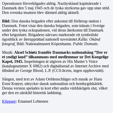
Operationen förverkligades aldrig. Nazityskland kapitulerade i
Danmark den 5 maj 1945 och de tyska styrkorna gav upp utan strid.
Den svenska insatsen blev därmed aldrig aktuell.
Bild:
Den danska brigaden efter ankomst till Hellerup station i
Danmark. Fotot visar den danska brigaden, som tränats i Sverige
under den tyska ockupationen, vid deras återkomst till Danmark
efter krigsslutet. Brigadens närvaro markerade ett symboliskt
ögonblick av återupprättad nationell suveränitet.
Källa: Okänd
fotograf,
Bild: Nationalmuseet Köpenhamn
. Public Domain.
Musik:
Aksel Schiøtz framför Danmarks nationalsång ”Der er
et yndigt land” tillsammans med medlemmar ur Det Kongelige
Kapel, 1945.
Inspelningen är utgiven av His Master’s Voice
(katalognummer X 6982) och digitaliserad av Internet Archive med
tillstånd av George Blood, L.P. (CC0-licens, ingen upphovsrätt).
Sången, med text av Adam Oehlenschläger och musik av Hans
Ernst Krøyer, uttrycker dansk nationalism och hembygdskärlek.
Denna version spelades in kort efter andra världskrigets slut, vilket
ger den en särskild historisk laddning.
Klippare
: Emanuel Lehtonen