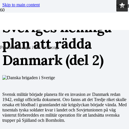
Skip to main content
Sparad
Sparad
Sparad
Sparad
Sveriges hemliga
plan att rädda
Produkt
har lagts i din varukorg.
Danmark (del 2)
Svensk militär började planera för en invasion av Danmark redan
1942, enligt officiella dokument. Oro fanns att det Tredje riket skulle
orsaka ett blodbad i grannlandet när krigslyckan började vända. Med
tusentals tyska soldater kvar i landet och Sovjetunionen på väg
västerut förbereddes en militär operation för att landsätta svenska
trupper på Själland och Bornholm.