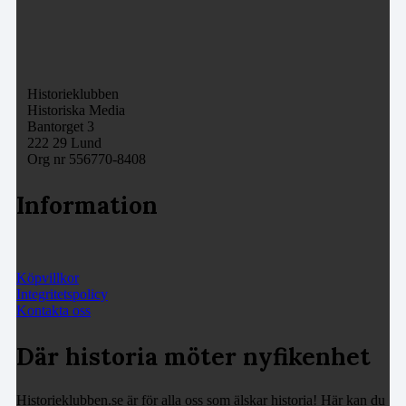
Historieklubben
Historiska Media
Bantorget 3
222 29 Lund
Org nr 556770-8408
Information
Köpvillkor
Integritetspolicy
Kontakta oss
Där historia möter nyfikenhet
Historieklubben.se är för alla oss som älskar historia! Här kan du