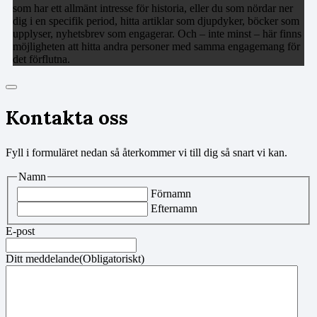
som har ett allmänt intresse för historia, eller du som nördar ner
dig i en specifik period, hitta artiklar som djupdyker, böcker som
upplyser, nyhetsbrev som engagerar. Och – inte minst – här finns
möjligheten att hitta andra personer med samma engagemang för
det förflutna.
Kontakta oss
Fyll i formuläret nedan så återkommer vi till dig så snart vi kan.
Namn
Förnamn
Efternamn
E-post
Ditt meddelande
(Obligatoriskt)