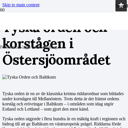
Skip to main content
Sparad
Sparad
Tyska orden och
korstågen i
Produkt
har lagts i din varukorg.
Östersjöområdet
Tyska orden är en av de klassiska kristna riddarordnar som bildades
under korstågen till Mellanöstern. Trots detta är det främst ordens
korståg och erövringar i Baltikum – i områden som idag utgör
Estland och Lettland – som gjort den mest känd.
Tyska orden utgjorde i flera hundra år en mäktig kraft i regionen och
bidrog till att ge Baltikum en västeuropeisk prägel. Riddarna förde