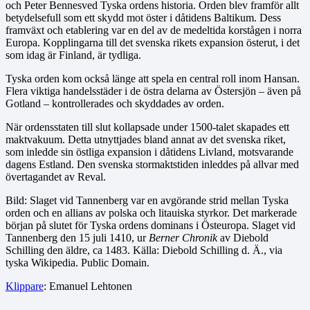
och Peter Bennesved Tyska ordens historia. Orden blev framför allt
betydelsefull som ett skydd mot öster i dåtidens Baltikum. Dess
framväxt och etablering var en del av de medeltida korstågen i norra
Europa. Kopplingarna till det svenska rikets expansion österut, i det
som idag är Finland, är tydliga.
Tyska orden kom också länge att spela en central roll inom Hansan.
Flera viktiga handelsstäder i de östra delarna av Östersjön – även på
Gotland – kontrollerades och skyddades av orden.
När ordensstaten till slut kollapsade under 1500-talet skapades ett
maktvakuum. Detta utnyttjades bland annat av det svenska riket,
som inledde sin östliga expansion i dåtidens Livland, motsvarande
dagens Estland. Den svenska stormaktstiden inleddes på allvar med
övertagandet av Reval.
Bild: Slaget vid Tannenberg var en avgörande strid mellan Tyska
orden och en allians av polska och litauiska styrkor. Det markerade
början på slutet för Tyska ordens dominans i Östeuropa. Slaget vid
Tannenberg den 15 juli 1410, ur
Berner Chronik
av Diebold
Schilling den äldre, ca 1483. Källa: Diebold Schilling d. Ä., via
tyska Wikipedia. Public Domain.
Klippare
: Emanuel Lehtonen