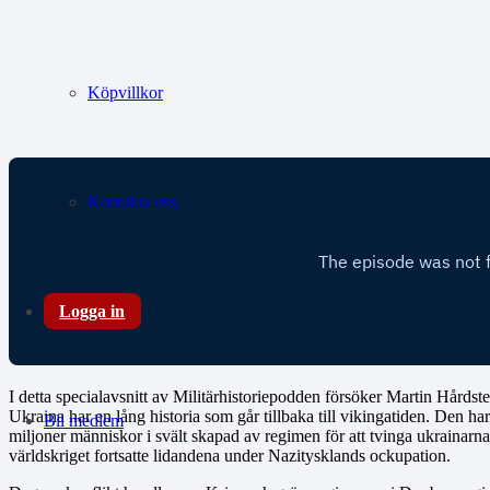
Köpvillkor
Kontakta oss
Logga in
I detta specialavsnitt av Militärhistoriepodden försöker Martin Hårdst
Ukraina har en lång historia som går tillbaka till vikingatiden. Den h
Bli medlem
miljoner människor i svält skapad av regimen för att tvinga ukrainarna
världskriget fortsatte lidandena under Nazitysklands ockupation.