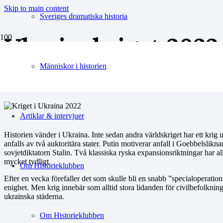
Skip to main content
Sveriges dramatiska historia
Ukrainakriget 2022 
vänder
Människor i historien
Artiklar & intervjuer
Historien vänder i Ukraina. Inte sedan andra världskriget har ett kri
anfalls av två auktoritära stater. Putin motiverar anfall i Goebbelslik
sovjetdiktatorn Stalin. Två klassiska ryska expansionsriktningar har al
mycket tydligt.
Om Historieklubben
Efter en vecka förefaller det som skulle bli en snabb ”specialoperation
enighet. Men krig innebär som alltid stora lidanden för civilbefolknin
ukrainska städerna.
Om Historieklubben