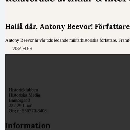
Hallå där, Antony Beevor! Författare 
Antony Beevor är vår tids ledande militärhistoriska författare. Framf
VISA FLER
Historieklubben
Historiska Media
Bantorget 3
222 29 Lund
Org nr 556770-8408
Information