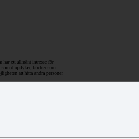
 har ett allmänt intresse för
klar som djupdyker, böcker som
ligheten att hitta andra personer