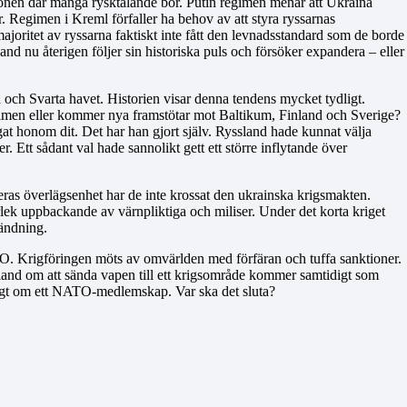
nen där många rysktalande bor. Putin regimen menar att Ukraina
. Regimen i Kreml förfaller ha behov av att styra ryssarnas
joritet av ryssarna faktiskt inte fått den levnadsstandard som de borde
nd nu återigen följer sin historiska puls och försöker expandera – eller
n och Svarta havet. Historien visar denna tendens mycket tydligt.
egimen eller kommer nya framstötar mot Baltikum, Finland och Sverige?
gat honom dit. Det har han gjort själv. Ryssland hade kunnat välja
Ett sådant val hade sannolikt gett ett större inflytande över
 deras överlägsenhet har de inte krossat den ukrainska krigsmakten.
lek uppbackande av värnpliktiga och miliser. Under det korta kriget
vändning.
 Krigföringen möts av omvärlden med förfäran och tuffa sanktioner.
inland om att sända vapen till ett krigsområde kommer samtidigt som
högt om ett NATO-medlemskap. Var ska det sluta?