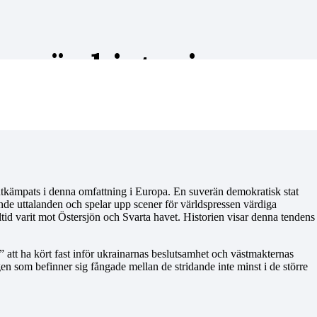
– när historien
g utkämpats i denna omfattning i Europa. En suverän demokratisk stat
nande uttalanden och spelar upp scener för världspressen värdiga
ltid varit mot Östersjön och Svarta havet. Historien visar denna tendens
” att ha kört fast inför ukrainarnas beslutsamhet och västmakternas
gen som befinner sig fångade mellan de stridande inte minst i de större