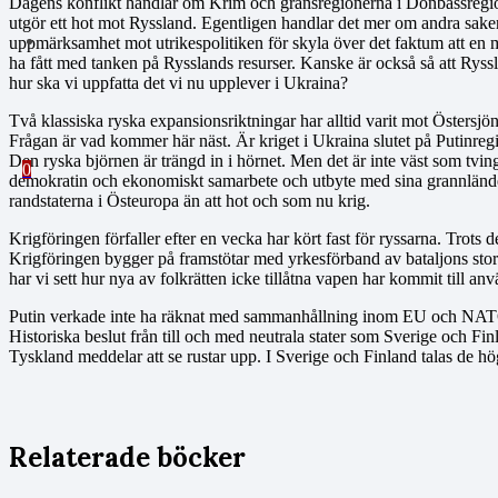
Dagens konflikt handlar om Krim och gränsregionerna i Donbassregio
utgör ett hot mot Ryssland. Egentligen handlar det mer om andra saker
uppmärksamhet mot utrikespolitiken för skyla över det faktum att en ma
ha fått med tanken på Rysslands resurser. Kanske är också så att Ryssla
hur ska vi uppfatta det vi nu upplever i Ukraina?
Två klassiska ryska expansionsriktningar har alltid varit mot Östersjö
Frågan är vad kommer här näst. Är kriget i Ukraina slutet på Putinr
Den ryska björnen är trängd in i hörnet. Men det är inte väst som tvin
0
demokratin och ekonomiskt samarbete och utbyte med sina grannländer. 
randstaterna i Östeuropa än att hot och som nu krig.
Krigföringen förfaller efter en vecka har kört fast för ryssarna. Trots
Krigföringen bygger på framstötar med yrkesförband av bataljons stor
har vi sett hur nya av folkrätten icke tillåtna vapen har kommit till an
Putin verkade inte ha räknat med sammanhållning inom EU och NATO.
Historiska beslut från till och med neutrala stater som Sverige och F
Tyskland meddelar att se rustar upp. I Sverige och Finland talas de 
Relaterade böcker