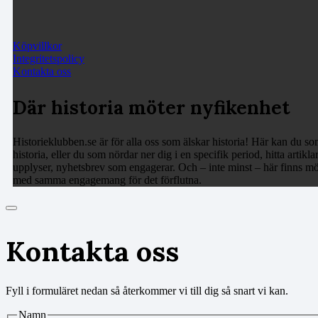
Köpvillkor
Integritetspolicy
Kontakta oss
Där historia möter nyfikenhet
Historieklubben.se är för alla oss som älskar historia! Här kan du som
historia, eller du som nördar ner dig i en specifik period, hitta arti
upplyser, nyhetsbrev som engagerar. Och – inte minst – här finns möj
med samma engagemang för det förflutna.
Kontakta oss
Fyll i formuläret nedan så återkommer vi till dig så snart vi kan.
Namn