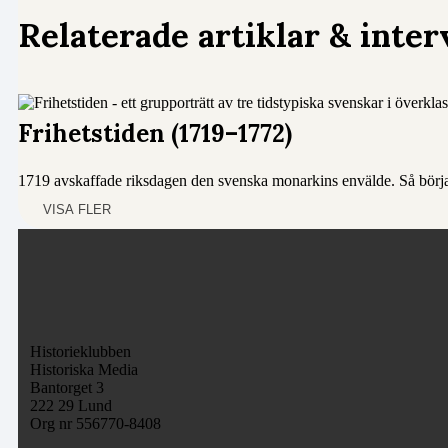
Relaterade artiklar & inter
Frihetstiden (1719–1772)
1719 avskaffade riksdagen den svenska monarkins envälde. Så började
VISA FLER
Historieklubben
Historiska Media
Bantorget 3
222 29 Lund
Org nr 556770-8408