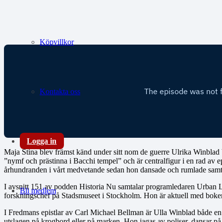
Köpvillkor
Kontakta oss
Logga in
Maja Stina blev främst känd under sitt nom de guerre Ulrika Winblad b
”nymf och prästinna i Bacchi tempel” och är centralfigur i en rad av
århundranden i vårt medvetande sedan hon dansade och rumlade samt
I avsnitt 151 av podden Historia Nu samtalar programledaren Urban 
Bli medlem
forskningschef på Stadsmuseet i Stockholm. Hon är aktuell med boke
I Fredmans epistlar av Carl Michael Bellman är Ulla Winblad både en
utslagen på krogbord eller på marken. Hon jagas av poliser, dansar på