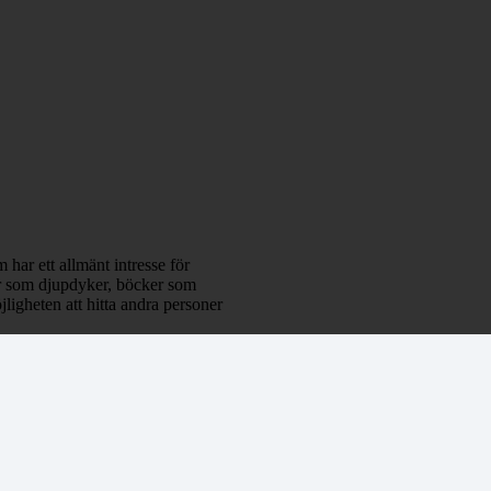
 har ett allmänt intresse för
klar som djupdyker, böcker som
ligheten att hitta andra personer