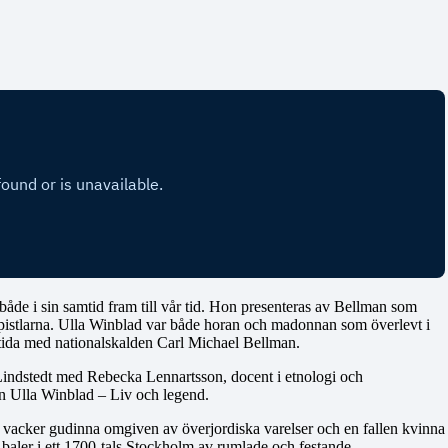
åde i sin samtid fram till vår tid. Hon presenteras av Bellman som
 epistlarna. Ulla Winblad var både horan och madonnan som överlevt i
ida med nationalskalden Carl Michael Bellman.
Lindstedt med Rebecka Lennartsson, docent i etnologi och
n Ulla Winblad – Liv och legend.
 vacker gudinna omgiven av överjordiska varelser och en fallen kvinna
 baler i ett 1700-tals Stockholm av rumlade och festande.