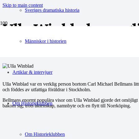
Skip to main content
Sveriges dramatiska historia
Ulla Winblads sorgl
Bellman
Människor i historien
Artiklar & intervjuer
Ulla Winblad var en verklig person bortom Carl Michael Bellmans lit
och föddes av utfattiga föräldrar i Stockholm.
Bellmans enormt populära visor om Ulla Winblad gjorde det omöjligt f
Om Historieklubben
bakom sig, trots äktenskap, namnbyte och en flytt till Norrköping.
Om Historieklubben