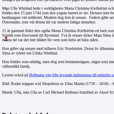
Men Ulla Winblad hette i verkligheten Maria Christina Kiellström och 
föddes den 15 juni 1744 som den yngsta barnet av tre. Hennes mor het
hantlangare vid artilleriet. Modern dog fem år senare. Fadern gifte 
Östermalm, som vid denna tid var stadens fattiga utmarker.
21 år gammal föder den ogifta Maria Christina Kiellström ett barn so
Schildt som försvunnit till Ryssland. Två år senare dyker Maja Stina å
0
denna tid var det inte tillåtet för vem som helst att bära siden.
Hon gifter sig senare med tullaren Eric Nordström. Deras liv tillsamma
Stina av ryktet om Ulrika Winblad.
Hon föddes som utfattig, men dog som hemmansägare, något som inte e
välbeställd familj.
Lyssna också på
Bellmans väg från lovande ämbetsman till gränslös u
Bild: Rodar trappan wid Skepsbron av Elias Martin (1739 – 1818) –
Musik: Ulla, min Ulla av Carl Michael Bellman framförd av Aksel Sch