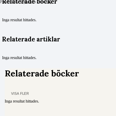
Relaterade böcker
Produkt
har lagts i din varukorg.
Inga resultat hittades.
Relaterade artiklar
Inga resultat hittades.
Relaterade böcker
VISA FLER
Inga resultat hittades.