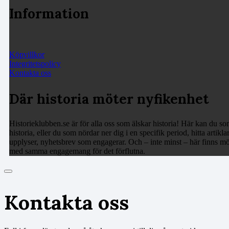
Information
Köpvillkor
Integritetspolicy
Kontakta oss
Där historia möter nyfikenhet
Historieklubben.se är för alla oss som älskar historia! Här kan du som
historia, eller du som nördar ner dig i en specifik period, hitta arti
upplyser, nyhetsbrev som engagerar. Och – inte minst – här finns möj
med samma engagemang för det förflutna.
Kontakta oss