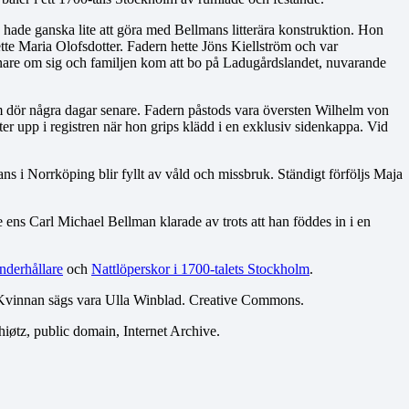
hade ganska lite att göra med Bellmans litterära konstruktion. Hon
te Maria Olofsdotter. Fadern hette Jöns Kiellström och var
senare om sig och familjen kom att bo på Ladugårdslandet, nuvarande
m dör några dagar senare. Fadern påstods vara översten Wilhelm von
ter upp i registren när hon grips klädd i en exklusiv sidenkappa. Vid
ns i Norrköping blir fyllt av våld och missbruk. Ständigt förföljs Maja
ns Carl Michael Bellman klarade av trots att han föddes in i en
nderhållare
och
Nattlöperskor i 1700-talets Stockholm
.
 Kvinnan sägs vara Ulla Winblad. Creative Commons.
iøtz, public domain, Internet Archive.