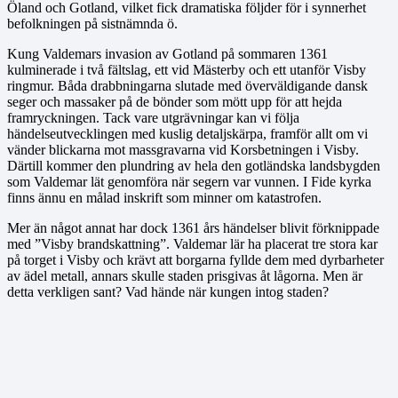
Öland och Gotland, vilket fick dramatiska följder för i synnerhet
befolkningen på sistnämnda ö.
Kung Valdemars invasion av Gotland på sommaren 1361
kulminerade i två fältslag, ett vid Mästerby och ett utanför Visby
ringmur. Båda drabbningarna slutade med överväldigande dansk
seger och massaker på de bönder som mött upp för att hejda
framryckningen. Tack vare utgrävningar kan vi följa
händelseutvecklingen med kuslig detaljskärpa, framför allt om vi
vänder blickarna mot massgravarna vid Korsbetningen i Visby.
Därtill kommer den plundring av hela den gotländska landsbygden
som Valdemar lät genomföra när segern var vunnen. I Fide kyrka
finns ännu en målad inskrift som minner om katastrofen.
Mer än något annat har dock 1361 års händelser blivit förknippade
med ”Visby brandskattning”. Valdemar lär ha placerat tre stora kar
på torget i Visby och krävt att borgarna fyllde dem med dyrbarheter
av ädel metall, annars skulle staden prisgivas åt lågorna. Men är
detta verkligen sant? Vad hände när kungen intog staden?