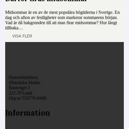
Midsommar är en av de mest populära högtiderna i Sverige. En
dag och afton av festligheter som markerar sommarens början.
Vad är då bakgrunden till att man firar midsommar? Hur långt
tillbaka…
VISA FLER
Historieklubben
Historiska Media
Bantorget 3
222 29 Lund
Org nr 556770-8408
Information