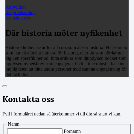
Köpvillkor
Integritetspolicy
Kontakta oss
Där historia möter nyfikenhet
Historieklubben.se är för alla oss som älskar historia! Här kan du
som har ett allmänt intresse för historia, eller du som nördar ner
dig i en specifik period, hitta artiklar som djupdyker, böcker som
upplyser, nyhetsbrev som engagerar. Och – inte minst – här finns
möjligheten att hitta andra personer med samma engagemang för
det förflutna.
Kontakta oss
Fyll i formuläret nedan så återkommer vi till dig så snart vi kan.
Namn
Förnamn