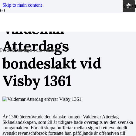
Skip to main content
Sparad
Sparad
Valdemar
Atterdags
Produkt
har lagts i din varukorg.
bondeslakt vid
Visby 1361
År 1360 återerövrade den danske kungen Valdemar Atterdag
Skånelandskapen, som 28 år tidigare hade övertagits av den svenska
kungamakten. För att skapa buffertar mellan sig och ett eventuellt
svenskt revanschförsök fortsatte han påföljande år offensiven till