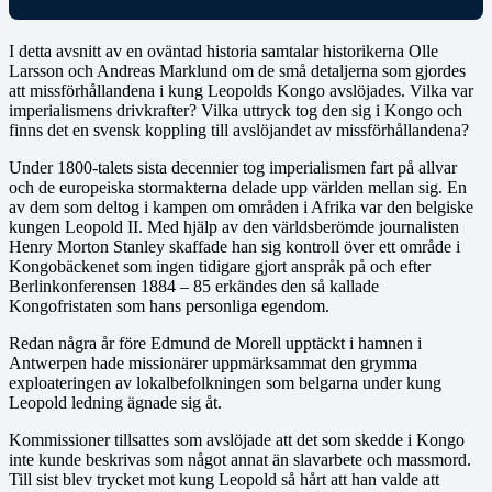
I detta avsnitt av en oväntad historia samtalar historikerna Olle
Larsson och Andreas Marklund om de små detaljerna som gjordes
att missförhållandena i kung Leopolds Kongo avslöjades. Vilka var
imperialismens drivkrafter? Vilka uttryck tog den sig i Kongo och
finns det en svensk koppling till avslöjandet av missförhållandena?
Under 1800-talets sista decennier tog imperialismen fart på allvar
och de europeiska stormakterna delade upp världen mellan sig. En
av dem som deltog i kampen om områden i Afrika var den belgiske
kungen Leopold II. Med hjälp av den världsberömde journalisten
Henry Morton Stanley skaffade han sig kontroll över ett område i
Kongobäckenet som ingen tidigare gjort anspråk på och efter
Berlinkonferensen 1884 – 85 erkändes den så kallade
Kongofristaten som hans personliga egendom.
Redan några år före Edmund de Morell upptäckt i hamnen i
Antwerpen hade missionärer uppmärksammat den grymma
exploateringen av lokalbefolkningen som belgarna under kung
Leopold ledning ägnade sig åt.
Kommissioner tillsattes som avslöjade att det som skedde i Kongo
inte kunde beskrivas som något annat än slavarbete och massmord.
Till sist blev trycket mot kung Leopold så hårt att han valde att