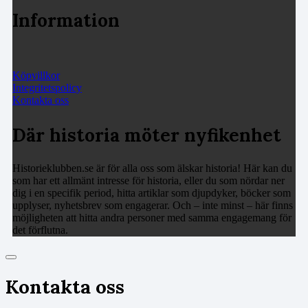
Information
Köpvillkor
Integritetspolicy
Kontakta oss
Där historia möter nyfikenhet
Historieklubben.se är för alla oss som älskar historia! Här kan du
som har ett allmänt intresse för historia, eller du som nördar ner
dig i en specifik period, hitta artiklar som djupdyker, böcker som
upplyser, nyhetsbrev som engagerar. Och – inte minst – här finns
möjligheten att hitta andra personer med samma engagemang för
det förflutna.
Kontakta oss