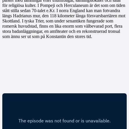
parker med lämningar efter triumfbågar, samlingslokaler och salar
för religiösa kulter. I Pompeji och Herculaneum är det som om tiden
stått stilla sedan 70-talet e.Kr. I norra England kan man fotvandra
längs Hadrianus mur, den 118 kilometer långa försvarsbarriären mot
Skottland. I tyska Trier, som under senantiken fungerade som
romersk huvudstad, finns en lika enorm som välbevarad port, flera
stora badanläggningar, en amfiteater och en rekonstruerad tronsal
som ännu ser ut som på Konstantin den stores tid.