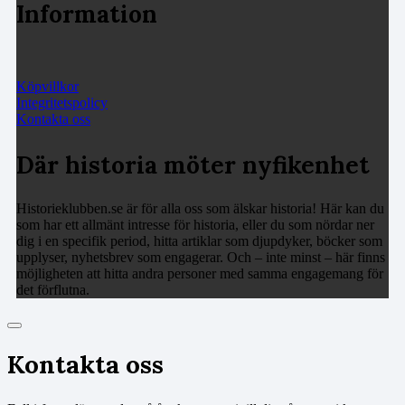
Information
Köpvillkor
Integritetspolicy
Kontakta oss
Där historia möter nyfikenhet
Historieklubben.se är för alla oss som älskar historia! Här kan du
som har ett allmänt intresse för historia, eller du som nördar ner
dig i en specifik period, hitta artiklar som djupdyker, böcker som
upplyser, nyhetsbrev som engagerar. Och – inte minst – här finns
möjligheten att hitta andra personer med samma engagemang för
det förflutna.
Kontakta oss