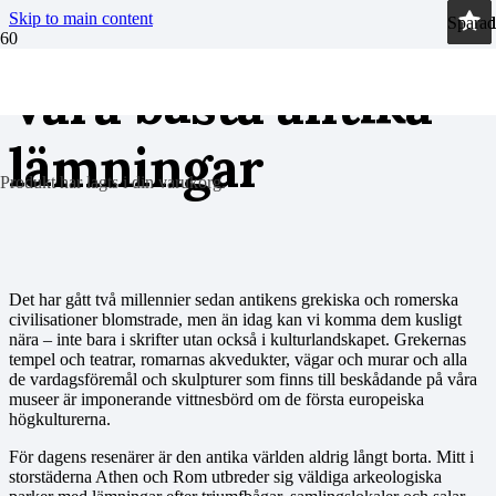
Skip to main content
Sparad
Sparad
Sparad
Sparad
Våra bästa antika
lämningar
Produkt
har lagts i din varukorg.
Det har gått två millennier sedan antikens grekiska och romerska
civilisationer blomstrade, men än idag kan vi komma dem kusligt
nära – inte bara i skrifter utan också i kulturlandskapet. Grekernas
tempel och teatrar, romarnas akvedukter, vägar och murar och alla
de vardagsföremål och skulpturer som finns till beskådande på våra
museer är imponerande vittnesbörd om de första europeiska
högkulturerna.
För dagens resenärer är den antika världen aldrig långt borta. Mitt i
storstäderna Athen och Rom utbreder sig väldiga arkeologiska