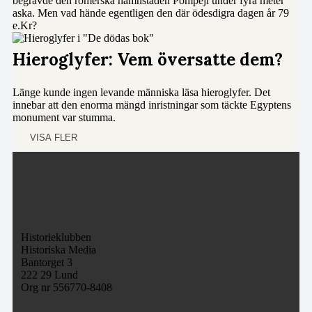
begravde den romerska hamnstaden Pompeji under fyra meter
aska. Men vad hände egentligen den där ödesdigra dagen år 79
e.Kr?
Hieroglyfer: Vem översatte dem?
Länge kunde ingen levande människa läsa hieroglyfer. Det
innebar att den enorma mängd inristningar som täckte Egyptens
monument var stumma.
VISA FLER
Historieklubben
Historiska Media
Bantorget 3
222 29 Lund
Org nr 556770-8408