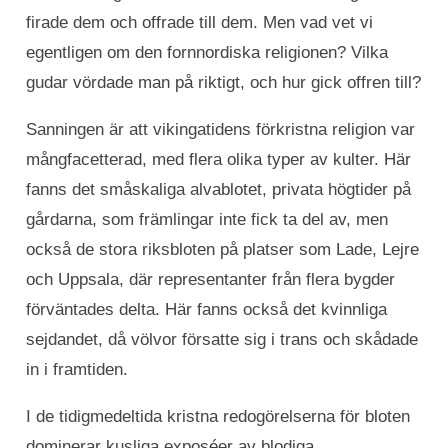
firade dem och offrade till dem. Men vad vet vi
egentligen om den fornnordiska religionen? Vilka
gudar vördade man på riktigt, och hur gick offren till?
Sanningen är att vikingatidens förkristna religion var
mångfacetterad, med flera olika typer av kulter. Här
fanns det småskaliga alvablotet, privata högtider på
gårdarna, som främlingar inte fick ta del av, men
också de stora riksbloten på platser som Lade, Lejre
och Uppsala, där representanter från flera bygder
förväntades delta. Här fanns också det kvinnliga
sejdandet, då völvor försatte sig i trans och skådade
in i framtiden.
I de tidigmedeltida kristna redogörelserna för bloten
dominerar kusliga exposéer av blodiga