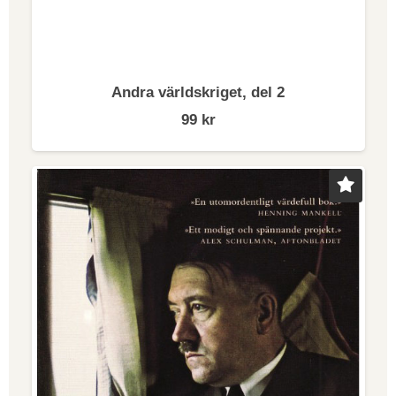
bara vidare under hela nittonhundratalet, utan utgör i
dag ett större hot mot internationell fred och rättvisa
än vid något annat tillfälle sedan andra världskrigets
Andra världskriget, del 2
slut. De vindar som efter Berlinmurens fall blåste i
99
kr
riktning mot demokrati har vänt. USA, som historiskt
sett har varit den fria världens röst, leds nu av en
president som fördjupar splittringarna i sitt land och
öser förakt över de demokratiska institutionerna. I
många länder gör ekonomiska, tekniska och
kulturella faktorer att den politiska mitten försvagas,
vilket lämnar utrymme för extrema krafter på både
höger- och vänsterkanten. Samtida ledare som
Vladimir Putin och Kim Jong Un använder sig i
mångt och mycket av samma taktik som fascisterna
på 1920- och 1930-talet.