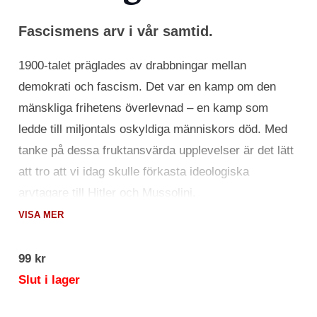
Fascismens arv i vår samtid.
1900-talet präglades av drabbningar mellan
demokrati och fascism. Det var en kamp om den
mänskliga frihetens överlevnad – en kamp som
ledde till miljontals oskyldiga människors död. Med
tanke på dessa fruktansvärda upplevelser är det lätt
att tro att vi idag skulle förkasta ideologiska
arvtagare till Hitler och Mussolini.
VISA MER
Fascism: En varning
I boken
använder
Madeleine Albright sina egna barndomsupplevelser
99
kr
från ett krigshärjat Europa och sin erfarenhet som
Slut i lager
framstående diplomat till att tydligt visa att vi inte lärt
av historien. Fascismen har inte bara levt vidare,