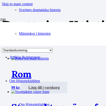
Skip to main content
Sveriges dramatiska historia
Drottning Krist
Människor i historien
Visar alla 3 resultat
Artiklar & intervjuer
Rom
Om Historieklubben
99
kr
Lägg till i varukorg
Om Historieklubben