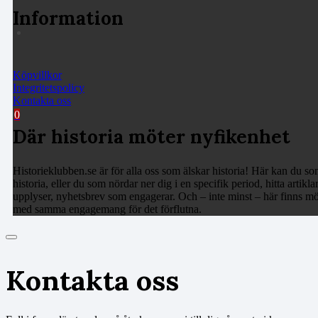
Information
Köpvillkor
Integritetspolicy
Kontakta oss
0
Där historia möter nyfikenhet
Historieklubben.se är för alla oss som älskar historia! Här kan du som
historia, eller du som nördar ner dig i en specifik period, hitta arti
upplyser, nyhetsbrev som engagerar. Och – inte minst – här finns möj
med samma engagemang för det förflutna.
Kontakta oss