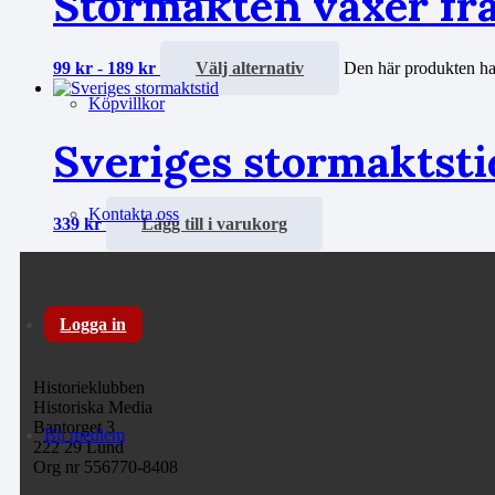
Stormakten växer fr
99
kr
-
189
kr
Välj alternativ
Den här produkten har
Köpvillkor
Sveriges stormaktsti
Kontakta oss
339
kr
Lägg till i varukorg
Logga in
Historieklubben
Historiska Media
Bantorget 3
Bli medlem
222 29 Lund
Org nr 556770-8408