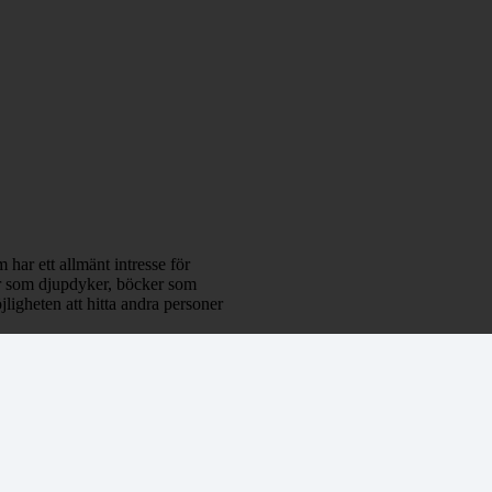
 har ett allmänt intresse för
klar som djupdyker, böcker som
ligheten att hitta andra personer