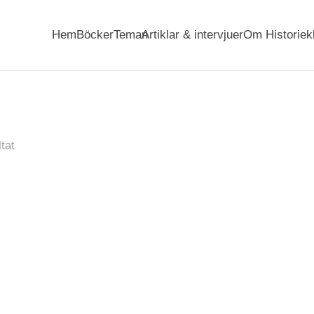
Hem
Böcker
Teman
Artiklar & intervjuer
Om Historiek
tat