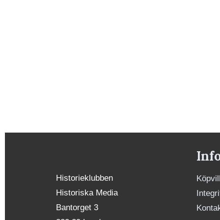
Inf
Historieklubben
Köpvil
Historiska Media
Integr
Bantorget 3
Konta