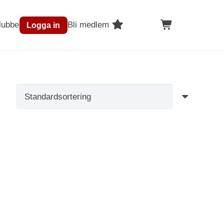
lubben
Bli medlem
Logga in