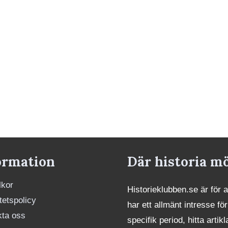
ormation
Där historia m
lkor
Historieklubben.se är för 
itetspolicy
har ett allmänt intresse för
kta oss
specifik period, hitta art