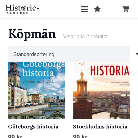
Köpmän
Visar alla 2 resultat
Göteborgs historia
Stockholms historia
99
kr
99
kr