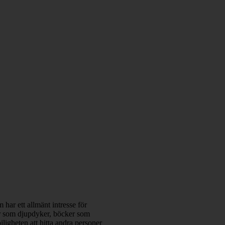
 har ett allmänt intresse för
klar som djupdyker, böcker som
ligheten att hitta andra personer