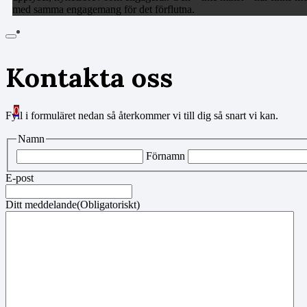
med samma engagemang för det förflutna.
Kontakta oss
0
Fyll i formuläret nedan så återkommer vi till dig så snart vi kan.
Namn
Förnamn
E-post
Ditt meddelande
(Obligatoriskt)