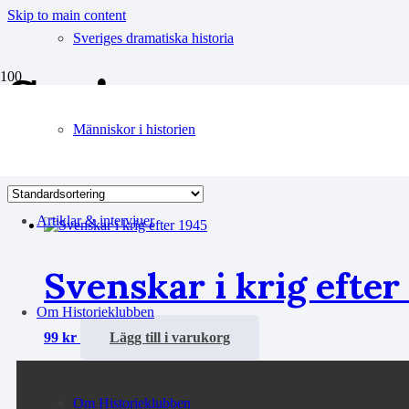
Skip to main content
Sveriges dramatiska historia
Syrien
Människor i historien
Endast ett sökresultat
Artiklar & intervjuer
Svenskar i krig efter
Om Historieklubben
99
kr
Lägg till i varukorg
Om Historieklubben