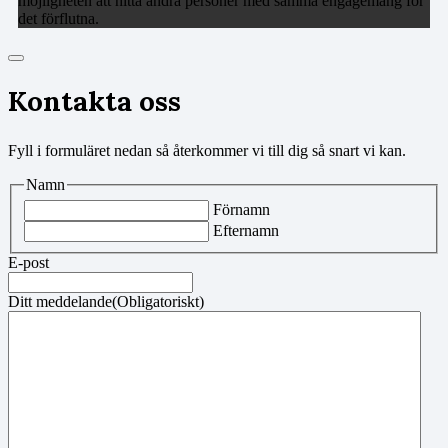
möjligheten att hitta andra personer med samma engagemang för
det förflutna.
Kontakta oss
Fyll i formuläret nedan så återkommer vi till dig så snart vi kan.
Namn
Förnamn
Efternamn
E-post
Ditt meddelande
(Obligatoriskt)