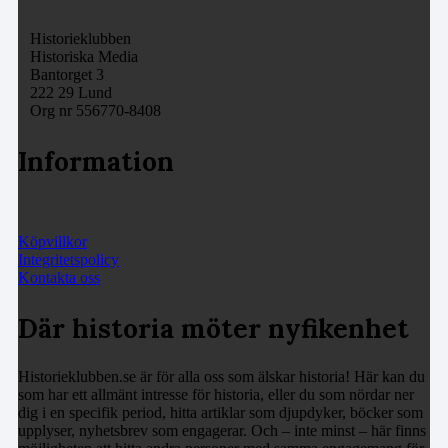
Historieklubben
Historiska Media
Bantorget 3
222 29 Lund
Org nr 556770-8408
Information
Köpvillkor
Integritetspolicy
Kontakta oss
Där historia möter nyfikenhet
Historieklubben.se är för alla oss som älskar historia! Här kan du
som har ett allmänt intresse för historia, eller du som nördar ner
dig i en specifik period, hitta artiklar som djupdyker, böcker som
upplyser, nyhetsbrev som engagerar. Och – inte minst – här finns