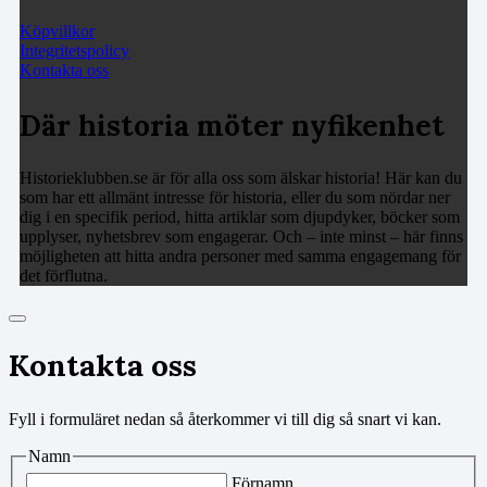
Köpvillkor
Integritetspolicy
Kontakta oss
Där historia möter nyfikenhet
Historieklubben.se är för alla oss som älskar historia! Här kan du
som har ett allmänt intresse för historia, eller du som nördar ner
dig i en specifik period, hitta artiklar som djupdyker, böcker som
upplyser, nyhetsbrev som engagerar. Och – inte minst – här finns
möjligheten att hitta andra personer med samma engagemang för
det förflutna.
Kontakta oss
Fyll i formuläret nedan så återkommer vi till dig så snart vi kan.
Namn
Förnamn