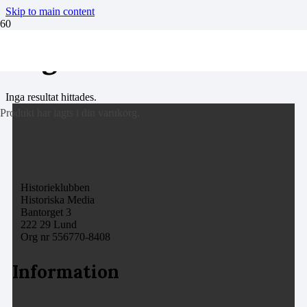
Skip to main content
slaget vid Lützen
Inga resultat hittades.
Produkt
har lagts i din varukorg.
Historieklubben
Historiska Media
Bantorget 3
222 29 Lund
Org nr 556770-8408
Information