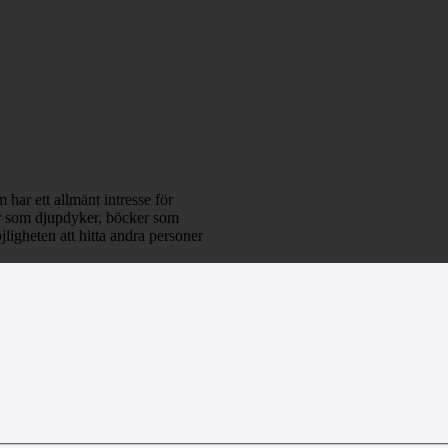
 har ett allmänt intresse för
klar som djupdyker, böcker som
ligheten att hitta andra personer