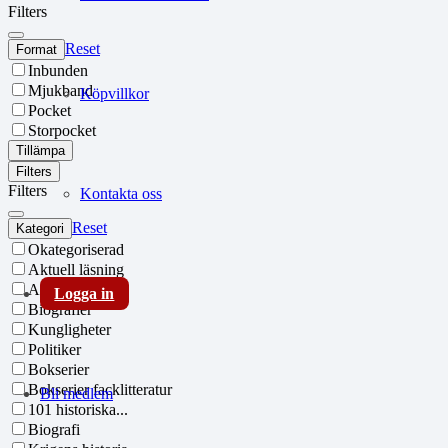
Filters
Reset
Format
Inbunden
Mjukband
Köpvillkor
Pocket
Storpocket
Tillämpa
Filters
Filters
Kontakta oss
Reset
Kategori
Okategoriserad
Aktuell läsning
Arkeologi
Logga in
Biografier
Kungligheter
Politiker
Bokserier
Bokserier facklitteratur
Bli medlem
101 historiska...
Biografi