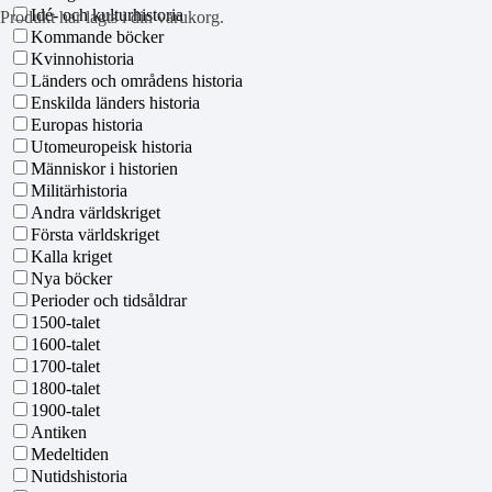
Idé- och kulturhistoria
Produkt
har lagts i din varukorg.
Kommande böcker
Kvinnohistoria
Länders och områdens historia
Enskilda länders historia
Europas historia
Utomeuropeisk historia
Människor i historien
Militärhistoria
Andra världskriget
Första världskriget
Kalla kriget
Nya böcker
Perioder och tidsåldrar
1500-talet
1600-talet
1700-talet
1800-talet
1900-talet
Antiken
Medeltiden
Nutidshistoria