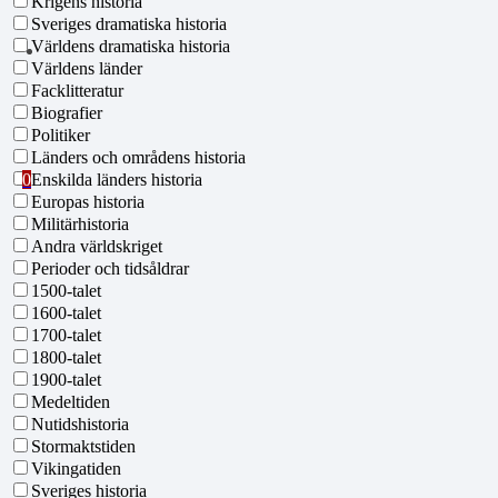
Krigens historia
Sveriges dramatiska historia
Världens dramatiska historia
Världens länder
Facklitteratur
Biografier
Politiker
Länders och områdens historia
Enskilda länders historia
0
Europas historia
Militärhistoria
Andra världskriget
Perioder och tidsåldrar
1500-talet
1600-talet
1700-talet
1800-talet
1900-talet
Medeltiden
Nutidshistoria
Stormaktstiden
Vikingatiden
Sveriges historia