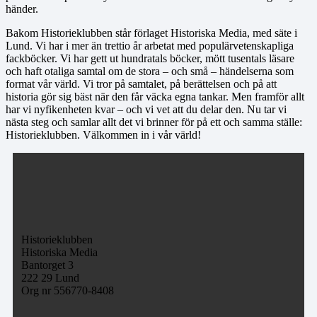
händer.
Bakom Historieklubben står förlaget Historiska Media, med säte i
Lund. Vi har i mer än trettio år arbetat med populärvetenskapliga
fackböcker. Vi har gett ut hundratals böcker, mött tusentals läsare
och haft otaliga samtal om de stora – och små – händelserna som
format vår värld. Vi tror på samtalet, på berättelsen och på att
historia gör sig bäst när den får väcka egna tankar. Men framför allt
har vi nyfikenheten kvar – och vi vet att du delar den. Nu tar vi
nästa steg och samlar allt det vi brinner för på ett och samma ställe:
Historieklubben. Välkommen in i vår värld!
Historieklubben
Historiska Media
Bantorget 3
222 29 Lund
Org nr 556770-8408