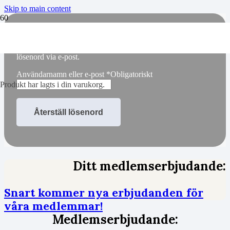
Skip to main content
Glömt ditt lösenord? Ange ditt användarnamn eller din e-
postadress. Du kommer att få en länk för att skapa ett nytt
lösenord via e-post.
Användarnamn eller e-post
*
Obligatoriskt
Produkt
har lagts i din varukorg.
Återställ lösenord
Ditt medlemserbjudande:
Snart kommer nya erbjudanden för
våra medlemmar!
Medlemserbjudande: