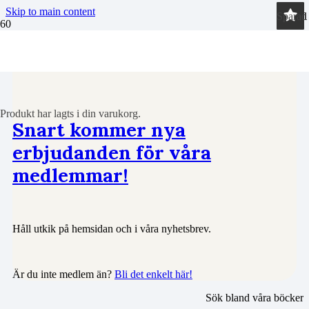
Skip to main content
Sparad
Sparad
Sparad
Sparad
Sparad
Sparad
Sparad
Sparad
Sparad
Sparad
Sparad
Sparad
Sparad
Sparad
Sparad
Böcker
Produkt
har lagts i din varukorg.
Snart kommer nya
erbjudanden för våra
medlemmar!
Håll utkik på hemsidan och i våra nyhetsbrev.
Är du inte medlem än?
Bli det enkelt här!
Sök bland våra böcker