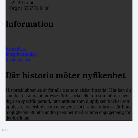
222 29 Lund
Org nr 556770-8408
Information
Köpvillkor
Integritetspolicy
Kontakta oss
Där historia möter nyfikenhet
Historieklubben.se är för alla oss som älskar historia! Här kan du
som har ett allmänt intresse för historia, eller du som nördar ner
dig i en specifik period, hitta artiklar som djupdyker, böcker som
upplyser, nyhetsbrev som engagerar. Och – inte minst – här finns
möjligheten att hitta andra personer med samma engagemang för
det förflutna.