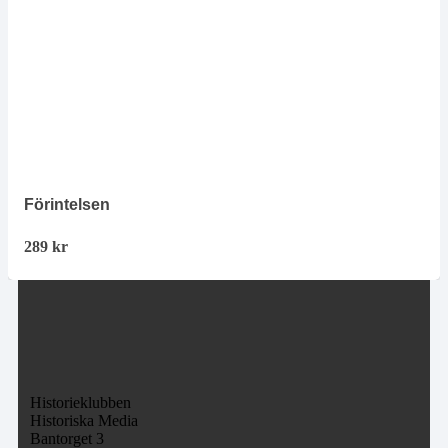
Förintelsen
289
kr
Historieklubben
Historiska Media
Bantorget 3