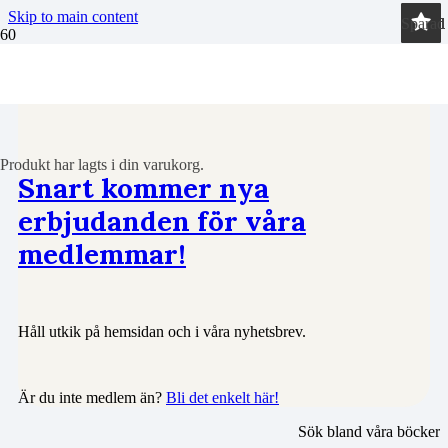
Skip to main content
Sparad
Sparad
Sparad
Sparad
Sparad
Sparad
Sparad
Sparad
Sparad
Sparad
Sparad
Sparad
Sparad
Sparad
Sparad
Böcker
Produkt
har lagts i din varukorg.
Snart kommer nya
erbjudanden för våra
medlemmar!
Håll utkik på hemsidan och i våra nyhetsbrev.
Är du inte medlem än?
Bli det enkelt här!
Sök bland våra böcker