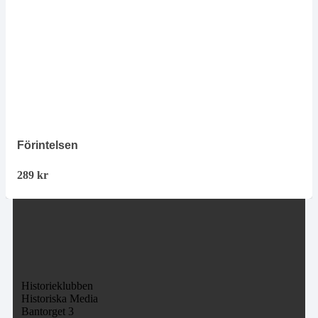
Förintelsen
289
kr
Historieklubben
Historiska Media
Bantorget 3