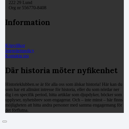
222 29 Lund
Org nr 556770-8408
Information
Köpvillkor
Integritetspolicy
Kontakta oss
Där historia möter nyfikenhet
Historieklubben.se är för alla oss som älskar historia! Här kan du
som har ett allmänt intresse för historia, eller du som nördar ner
dig i en specifik period, hitta artiklar som djupdyker, böcker som
upplyser, nyhetsbrev som engagerar. Och – inte minst – här finns
möjligheten att hitta andra personer med samma engagemang för
det förflutna.