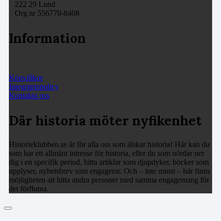
222 29 Lund
Org nr 556770-8408
Information
Köpvillkor
Integritetspolicy
Kontakta oss
Där historia möter nyfikenhet
Historieklubben.se är för alla oss som älskar historia! Här kan du
som har ett allmänt intresse för historia, eller du som nördar ner
dig i en specifik period, hitta artiklar som djupdyker, böcker som
upplyser, nyhetsbrev som engagerar. Och – inte minst – här finns
möjligheten att hitta andra personer med samma engagemang för
det förflutna.