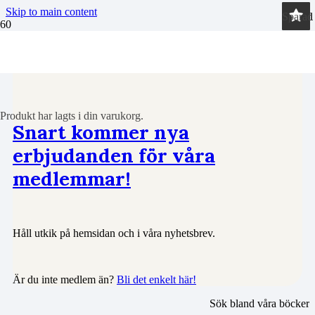
Skip to main content
Sparad
Sparad
Sparad
Sparad
Sparad
Sparad
Sparad
Sparad
Sparad
Sparad
Sparad
Sparad
Sparad
Sparad
Sparad
Böcker
Produkt
har lagts i din varukorg.
Snart kommer nya
erbjudanden för våra
medlemmar!
Håll utkik på hemsidan och i våra nyhetsbrev.
Är du inte medlem än?
Bli det enkelt här!
Sök bland våra böcker