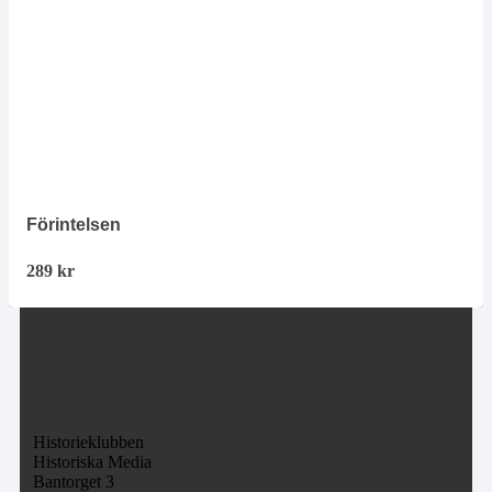
Förintelsen
289
kr
Historieklubben
Historiska Media
Bantorget 3