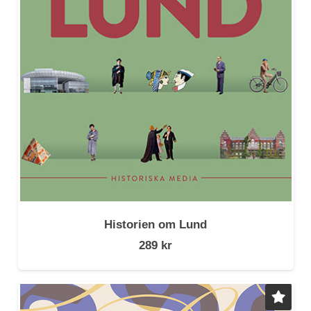
Historien om Lund
289
kr