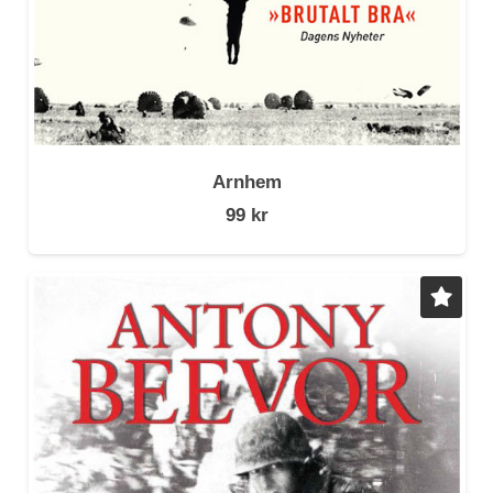
Arnhem
99
kr