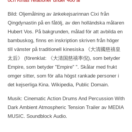
och Kinas relationer under 400 år
Bild: Oljemålning av änkekejsarinnan Cixi från
Qingdynastin på en fåtölj, av den holländska målaren
Hubert Vos. På bakgrunden, målad för att avbilda en
bambuskog, finns en inskription skriven från höger
till vänster på traditionell kinesiska 《大清國慈禧皇
太后》 (förenklat: 《大清国慈禧率倪), som betyder
Empire, som betyder ”Empire” ”. Skålar med frukt
omger sitter, som för alla högst rankade personer i
det kejserliga Kina. Wikipedia, Public Domain.
Musik: Cinematic Action Drums And Percussion With
Dark Ambient Atmospheric Tension Trailer av MEDIA
MUSIC. Soundblock Audio.