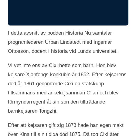
I detta avsnitt av podden Historia Nu samtalar
programledaren Urban Lindstedt med Ingemar
Ottosson, docent i historia vid Lunds universitet.
Vi vet inte ens av Cixi hette som barn. Hon blev
kejsare Xianfengs konkubin år 1852. Efter kejsarens
död år 1861 genomförde Cixi en statskupp
tillsammans med änkekejsarinnan C’ian och blev
förmyndarregent åt sin son den tillträdande
barnkejsaren Tongzhi.
Efter att kejsaren gift sig 1873 hade han egen makt
över Kina till sin tidiga död 1875. Då tog Cixi åter