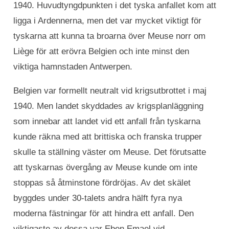
1940. Huvudtyngdpunkten i det tyska anfallet kom att
ligga i Ardennerna, men det var mycket viktigt för
tyskarna att kunna ta broarna över Meuse norr om
Liège för att erövra Belgien och inte minst den
viktiga hamnstaden Antwerpen.
Belgien var formellt neutralt vid krigsutbrottet i maj
1940. Men landet skyddades av krigsplanläggning
som innebar att landet vid ett anfall från tyskarna
kunde räkna med att brittiska och franska trupper
skulle ta ställning väster om Meuse. Det förutsatte
att tyskarnas övergång av Meuse kunde om inte
stoppas så åtminstone fördröjas. Av det skälet
byggdes under 30-talets andra hälft fyra nya
moderna fästningar för att hindra ett anfall. Den
viktigaste av dessa var Eben Emael vid